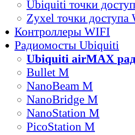
Ubiquiti точки досту
Zyxel точки доступа
Контроллеры WIFI
Радиомосты Ubiquiti
Ubiquiti airMAX ра
Bullet M
NanoBeam M
NanoBridge M
NanoStation M
PicoStation M