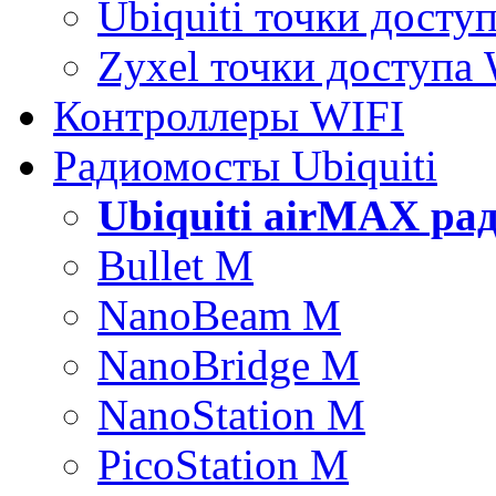
Ubiquiti точки досту
Zyxel точки доступа
Контроллеры WIFI
Радиомосты Ubiquiti
Ubiquiti airMAX ра
Bullet M
NanoBeam M
NanoBridge M
NanoStation M
PicoStation M