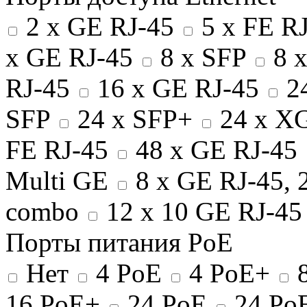
2 x GE RJ-45
5 x FE R
x GE RJ-45
8 x SFP
8 
RJ-45
16 x GE RJ-45
24
SFP
24 x SFP+
24 x X
FE RJ-45
48 x GE RJ-45
Multi GE
8 x GE RJ-45, 
combo
12 x 10 GE RJ-4
Порты питания PoE
Нет
4 PoE
4 PoE+
8
16 PoE+
24 PoE
24 Po