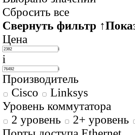
Сбросить все
Свернуть фильтр
↑
Пока
Цена
i
i
i
Производитель
Cisco
Linksys
Уровень коммутатора
2 уровень
2+ уровень
Порты доступа Ethernet