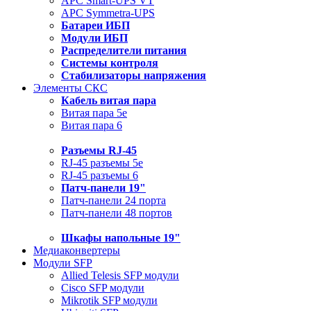
APC Smart-UPS VT
APC Symmetra-UPS
Батареи ИБП
Модули ИБП
Распределители питания
Системы контроля
Стабилизаторы напряжения
Элементы СКС
Кабель витая пара
Витая пара 5e
Витая пара 6
Разъемы RJ-45
RJ-45 разъемы 5e
RJ-45 разъемы 6
Патч-панели 19"
Патч-панели 24 порта
Патч-панели 48 портов
Шкафы напольные 19"
Медиаконвертеры
Модули SFP
Allied Telesis SFP модули
Cisco SFP модули
Mikrotik SFP модули