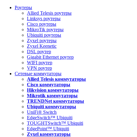
Роутеры
Allied Telesis роутеры
Linksys роутеры
Cisco роутеры
MikroTik роутеры
Ubiquiti роутеры
Zyxel роутеры
Zyxel Keenetic
DSL роутер
Gigabit Ethernet роутер
WIFI роутер
VPN роутер
Сетевые коммутаторы
Allied Telesis коммутаторы
Cisco коммутаторы
Hikvision коммутаторы
Mikrotik коммутаторы
TRENDNet коммутаторы
Ubiquiti коммутаторы
UniFi® Switch
EdgeSwitch™ Ubiquiti
TOUGHTSwitch™ Ubiquiti
EdgePoint™ Ubiquiti
Zyxel коммутаторы