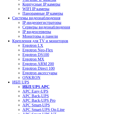
Корпусные IP камеры
WIFI IP камеры
Панорамные IP камеры
Системы видеонаблюдения
IP-видеорегистраторы
Серверы видеонаблюдения
IP видеосерверы
Мониторы и панели
Крепления для TV и мониторов
Ergotron LX
Ergotron Neo-Flex
Ergotron DS100
Ergotron MX
Ergotron ARM 200
Ergotron Direct 100
Ergotron аксессуары
ONKRON
ИБП UPS
ИБП UPS APC
APC Easy-UPS
APC Back-UPS
APC Back-UPS Pro
APC Smart-UPS
APC Smart-UPS On-Line