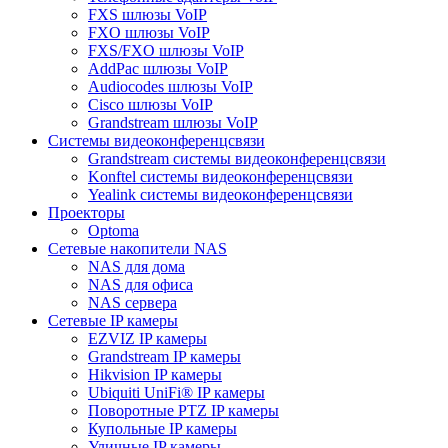
FXS шлюзы VoIP
FXO шлюзы VoIP
FXS/FXO шлюзы VoIP
AddPac шлюзы VoIP
Audiocodes шлюзы VoIP
Cisco шлюзы VoIP
Grandstream шлюзы VoIP
Системы видеоконференцсвязи
Grandstream системы видеоконференцсвязи
Konftel системы видеоконференцсвязи
Yealink системы видеоконференцсвязи
Проекторы
Optoma
Сетевые накопители NAS
NAS для дома
NAS для офиса
NAS сервера
Сетевые IP камеры
EZVIZ IP камеры
Grandstream IP камеры
Hikvision IP камеры
Ubiquiti UniFi® IP камеры
Поворотные PTZ IP камеры
Купольные IP камеры
Уличные IP камеры