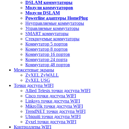
DSLAM коммутаторы
Модули коммутаторов
Модули DSLAM
Powerline адаптеры HomePlug
Неуправляемые коммутаторы
Управляемые коммутаторы
SMART коммутаторы
Стекриуемые коммутаторы
Коммутатор 5 портов
Коммутатор 8 портов
Коммутатор 16 портов
Коммутатор 24 порта
Коммутатор 48 портов
Межсетевые экраны
ZyXEL ZyWALL
ZyXEL USG
Точки доступа WIFI
Allied Telesis точки доступа WIFI
Cisco точки доступа WIFI
Linksys точки доступа WIFI
MikroTik точки доступа WIFI
TrendNET точки доступа WIFI
Ubiquiti точки доступа WIFI
Zyxel точки доступа WIFI
Контроллеры WIFI