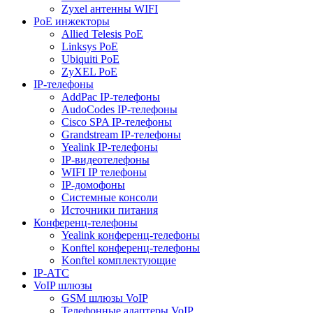
Zyxel антенны WIFI
PoE инжекторы
Allied Telesis PoE
Linksys PoE
Ubiquiti PoE
ZyXEL PoE
IP-телефоны
AddPac IP-телефоны
AudoCodes IP-телефоны
Cisco SPA IP-телефоны
Grandstream IP-телефоны
Yealink IP-телефоны
IP-видеотелефоны
WIFI IP телефоны
IP-домофоны
Системные консоли
Источники питания
Конференц-телефоны
Yealink конференц-телефоны
Konftel конференц-телефоны
Konftel комплектующие
IP-АТС
VoIP шлюзы
GSM шлюзы VoIP
Телефонные адаптеры VoIP