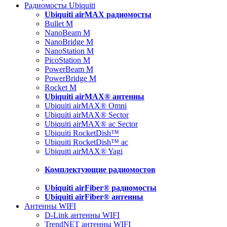
Радиомосты Ubiquiti
Ubiquiti airMAX радиомосты
Bullet M
NanoBeam M
NanoBridge M
NanoStation M
PicoStation M
PowerBeam M
PowerBridge M
Rocket M
Ubiquiti airMAX® антенны
Ubiquiti airMAX® Omni
Ubiquiti airMAX® Sector
Ubiquiti airMAX® ac Sector
Ubiquiti RocketDish™
Ubiquiti RocketDish™ ac
Ubiquiti airMAX® Yagi
Комплектующие радиомостов
Ubiquiti airFiber® радиомосты
Ubiquiti airFiber® антенны
Антенны WIFI
D-Link антенны WIFI
TrendNET антенны WIFI