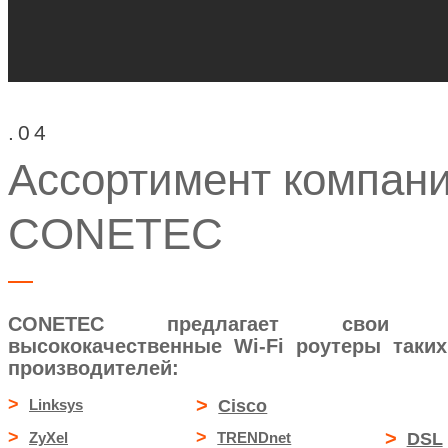
.04
Ассортимент компан
CONETEC
CONETEC предлагает свои кл
высококачественные Wi-Fi роутеры таки
производителей:
>
>
Linksys
Cisco
>
>
>
ZyXel
TRENDnet
DSL