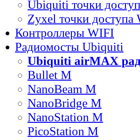
Ubiquiti точки досту
Zyxel точки доступа
Контроллеры WIFI
Радиомосты Ubiquiti
Ubiquiti airMAX ра
Bullet M
NanoBeam M
NanoBridge M
NanoStation M
PicoStation M