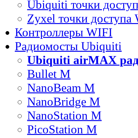
Ubiquiti точки досту
Zyxel точки доступа
Контроллеры WIFI
Радиомосты Ubiquiti
Ubiquiti airMAX ра
Bullet M
NanoBeam M
NanoBridge M
NanoStation M
PicoStation M