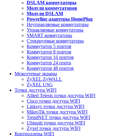
DSLAM коммутаторы
Модули коммутаторов
Модули DSLAM
Powerline адаптеры HomePlug
Неуправляемые коммутаторы
Управляемые коммутаторы
SMART коммутаторы
Стекриуемые коммутаторы
Коммутатор 5 портов
Коммутатор 8 портов
Коммутатор 16 портов
Коммутатор 24 порта
Коммутатор 48 портов
Межсетевые экраны
ZyXEL ZyWALL
ZyXEL USG
Точки доступа WIFI
Allied Telesis точки доступа WIFI
Cisco точки доступа WIFI
Linksys точки доступа WIFI
MikroTik точки доступа WIFI
TrendNET точки доступа WIFI
Ubiquiti точки доступа WIFI
Zyxel точки доступа WIFI
Контроллеры WIFI