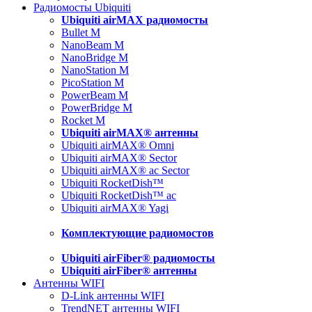
Радиомосты Ubiquiti
Ubiquiti airMAX радиомосты
Bullet M
NanoBeam M
NanoBridge M
NanoStation M
PicoStation M
PowerBeam M
PowerBridge M
Rocket M
Ubiquiti airMAX® антенны
Ubiquiti airMAX® Omni
Ubiquiti airMAX® Sector
Ubiquiti airMAX® ac Sector
Ubiquiti RocketDish™
Ubiquiti RocketDish™ ac
Ubiquiti airMAX® Yagi
Комплектующие радиомостов
Ubiquiti airFiber® радиомосты
Ubiquiti airFiber® антенны
Антенны WIFI
D-Link антенны WIFI
TrendNET антенны WIFI