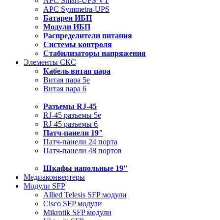
APC Smart-UPS VT
APC Symmetra-UPS
Батареи ИБП
Модули ИБП
Распределители питания
Системы контроля
Стабилизаторы напряжения
Элементы СКС
Кабель витая пара
Витая пара 5e
Витая пара 6
Разъемы RJ-45
RJ-45 разъемы 5e
RJ-45 разъемы 6
Патч-панели 19"
Патч-панели 24 порта
Патч-панели 48 портов
Шкафы напольные 19"
Медиаконвертеры
Модули SFP
Allied Telesis SFP модули
Cisco SFP модули
Mikrotik SFP модули