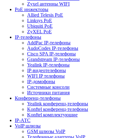
Zyxel антенны WIFI
PoE инжекторы
Allied Telesis PoE
Linksys PoE
Ubiquiti PoE
ZyXEL PoE
IP-телефоны
AddPac IP-телефоны
AudoCodes IP-телефоны
Cisco SPA IP-телефоны
Grandstream IP-телефоны
Yealink IP-телефоны
IP-видеотелефоны
WIFI IP телефоны
IP-домофоны
Системные консоли
Источники питания
Конференц-телефоны
Yealink конференц-телефоны
Konftel конференц-телефоны
Konftel комплектующие
IP-АТС
VoIP шлюзы
GSM шлюзы VoIP
Телефонные адаптеры VoIP