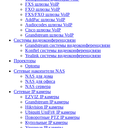
FXS шлюзы VoIP
FXO шлюзы VoIP
FXS/FXO шлюзы VoIP
AddPac шлюзы VoIP
Audiocodes шлюзы VoIP
Cisco шлюзы VoIP
Grandstream шлюзы VoIP
Системы видеоконференцсвязи
Grandstream системы видеоконференцсвязи
Konftel системы видеоконференцсвязи
Yealink системы видеоконференцсвязи
Проекторы
Optoma
Сетевые накопители NAS
NAS для дома
NAS для офиса
NAS сервера
Сетевые IP камеры
EZVIZ IP камеры
Grandstream IP камеры
Hikvision IP камеры
Ubiquiti UniFi® IP камеры
Поворотные PTZ IP камеры
Купольные IP камеры
Уличные IP камеры