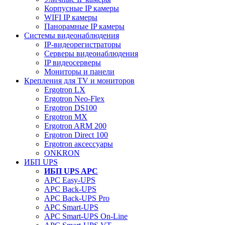
Корпусные IP камеры
WIFI IP камеры
Панорамные IP камеры
Системы видеонаблюдения
IP-видеорегистраторы
Серверы видеонаблюдения
IP видеосерверы
Мониторы и панели
Крепления для TV и мониторов
Ergotron LX
Ergotron Neo-Flex
Ergotron DS100
Ergotron MX
Ergotron ARM 200
Ergotron Direct 100
Ergotron аксессуары
ONKRON
ИБП UPS
ИБП UPS APC
APC Easy-UPS
APC Back-UPS
APC Back-UPS Pro
APC Smart-UPS
APC Smart-UPS On-Line