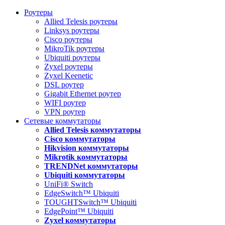
Роутеры
Allied Telesis роутеры
Linksys роутеры
Cisco роутеры
MikroTik роутеры
Ubiquiti роутеры
Zyxel роутеры
Zyxel Keenetic
DSL роутер
Gigabit Ethernet роутер
WIFI роутер
VPN роутер
Сетевые коммутаторы
Allied Telesis коммутаторы
Cisco коммутаторы
Hikvision коммутаторы
Mikrotik коммутаторы
TRENDNet коммутаторы
Ubiquiti коммутаторы
UniFi® Switch
EdgeSwitch™ Ubiquiti
TOUGHTSwitch™ Ubiquiti
EdgePoint™ Ubiquiti
Zyxel коммутаторы