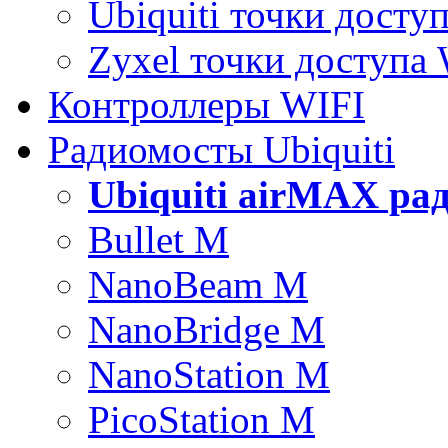
Ubiquiti точки досту
Zyxel точки доступа
Контроллеры WIFI
Радиомосты Ubiquiti
Ubiquiti airMAX ра
Bullet M
NanoBeam M
NanoBridge M
NanoStation M
PicoStation M