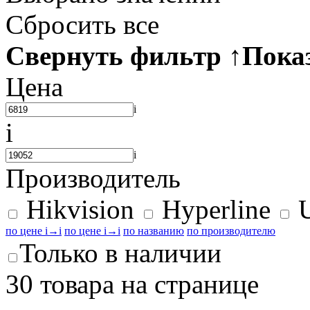
Сбросить все
Свернуть фильтр
↑
Пока
Цена
i
i
i
Производитель
Hikvision
Hyperline
U
по цене
i
→
i
по цене
i
→
i
по названию
по производителю
Только в наличии
30 товара на странице