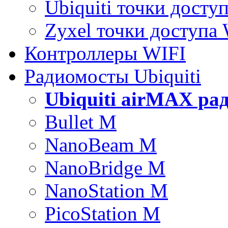
Ubiquiti точки досту
Zyxel точки доступа
Контроллеры WIFI
Радиомосты Ubiquiti
Ubiquiti airMAX ра
Bullet M
NanoBeam M
NanoBridge M
NanoStation M
PicoStation M