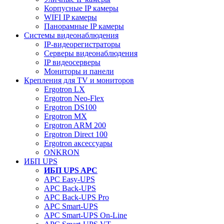
Корпусные IP камеры
WIFI IP камеры
Панорамные IP камеры
Системы видеонаблюдения
IP-видеорегистраторы
Серверы видеонаблюдения
IP видеосерверы
Мониторы и панели
Крепления для TV и мониторов
Ergotron LX
Ergotron Neo-Flex
Ergotron DS100
Ergotron MX
Ergotron ARM 200
Ergotron Direct 100
Ergotron аксессуары
ONKRON
ИБП UPS
ИБП UPS APC
APC Easy-UPS
APC Back-UPS
APC Back-UPS Pro
APC Smart-UPS
APC Smart-UPS On-Line