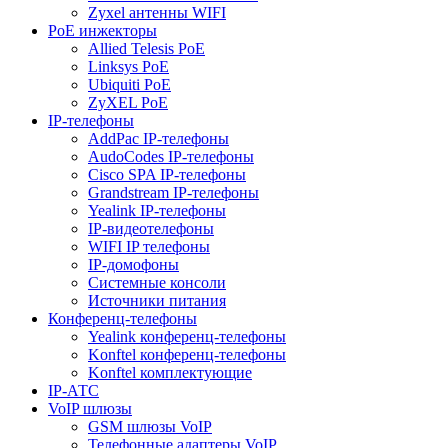
Zyxel антенны WIFI
PoE инжекторы
Allied Telesis PoE
Linksys PoE
Ubiquiti PoE
ZyXEL PoE
IP-телефоны
AddPac IP-телефоны
AudoCodes IP-телефоны
Cisco SPA IP-телефоны
Grandstream IP-телефоны
Yealink IP-телефоны
IP-видеотелефоны
WIFI IP телефоны
IP-домофоны
Системные консоли
Источники питания
Конференц-телефоны
Yealink конференц-телефоны
Konftel конференц-телефоны
Konftel комплектующие
IP-АТС
VoIP шлюзы
GSM шлюзы VoIP
Телефонные адаптеры VoIP