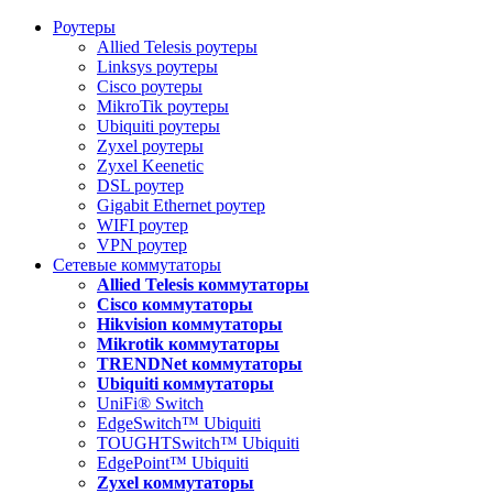
Роутеры
Allied Telesis роутеры
Linksys роутеры
Cisco роутеры
MikroTik роутеры
Ubiquiti роутеры
Zyxel роутеры
Zyxel Keenetic
DSL роутер
Gigabit Ethernet роутер
WIFI роутер
VPN роутер
Сетевые коммутаторы
Allied Telesis коммутаторы
Cisco коммутаторы
Hikvision коммутаторы
Mikrotik коммутаторы
TRENDNet коммутаторы
Ubiquiti коммутаторы
UniFi® Switch
EdgeSwitch™ Ubiquiti
TOUGHTSwitch™ Ubiquiti
EdgePoint™ Ubiquiti
Zyxel коммутаторы