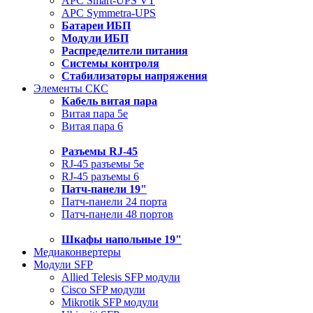
APC Smart-UPS VT
APC Symmetra-UPS
Батареи ИБП
Модули ИБП
Распределители питания
Системы контроля
Стабилизаторы напряжения
Элементы СКС
Кабель витая пара
Витая пара 5e
Витая пара 6
Разъемы RJ-45
RJ-45 разъемы 5e
RJ-45 разъемы 6
Патч-панели 19"
Патч-панели 24 порта
Патч-панели 48 портов
Шкафы напольные 19"
Медиаконвертеры
Модули SFP
Allied Telesis SFP модули
Cisco SFP модули
Mikrotik SFP модули