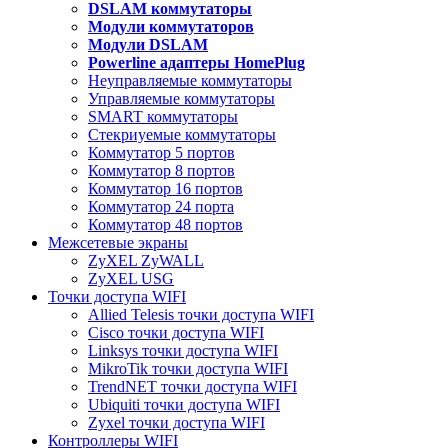
DSLAM коммутаторы
Модули коммутаторов
Модули DSLAM
Powerline адаптеры HomePlug
Неуправляемые коммутаторы
Управляемые коммутаторы
SMART коммутаторы
Стекриуемые коммутаторы
Коммутатор 5 портов
Коммутатор 8 портов
Коммутатор 16 портов
Коммутатор 24 порта
Коммутатор 48 портов
Межсетевые экраны
ZyXEL ZyWALL
ZyXEL USG
Точки доступа WIFI
Allied Telesis точки доступа WIFI
Cisco точки доступа WIFI
Linksys точки доступа WIFI
MikroTik точки доступа WIFI
TrendNET точки доступа WIFI
Ubiquiti точки доступа WIFI
Zyxel точки доступа WIFI
Контроллеры WIFI