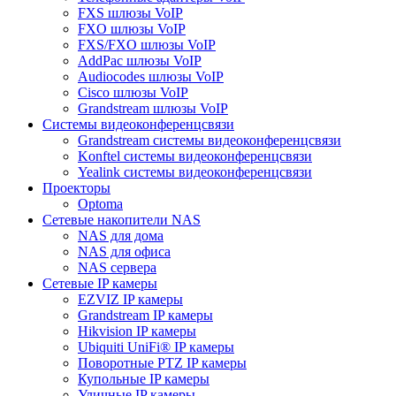
FXS шлюзы VoIP
FXO шлюзы VoIP
FXS/FXO шлюзы VoIP
AddPac шлюзы VoIP
Audiocodes шлюзы VoIP
Cisco шлюзы VoIP
Grandstream шлюзы VoIP
Системы видеоконференцсвязи
Grandstream системы видеоконференцсвязи
Konftel системы видеоконференцсвязи
Yealink системы видеоконференцсвязи
Проекторы
Optoma
Сетевые накопители NAS
NAS для дома
NAS для офиса
NAS сервера
Сетевые IP камеры
EZVIZ IP камеры
Grandstream IP камеры
Hikvision IP камеры
Ubiquiti UniFi® IP камеры
Поворотные PTZ IP камеры
Купольные IP камеры
Уличные IP камеры