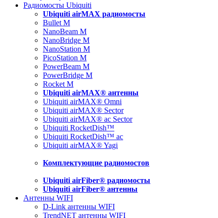
Радиомосты Ubiquiti
Ubiquiti airMAX радиомосты
Bullet M
NanoBeam M
NanoBridge M
NanoStation M
PicoStation M
PowerBeam M
PowerBridge M
Rocket M
Ubiquiti airMAX® антенны
Ubiquiti airMAX® Omni
Ubiquiti airMAX® Sector
Ubiquiti airMAX® ac Sector
Ubiquiti RocketDish™
Ubiquiti RocketDish™ ac
Ubiquiti airMAX® Yagi
Комплектующие радиомостов
Ubiquiti airFiber® радиомосты
Ubiquiti airFiber® антенны
Антенны WIFI
D-Link антенны WIFI
TrendNET антенны WIFI