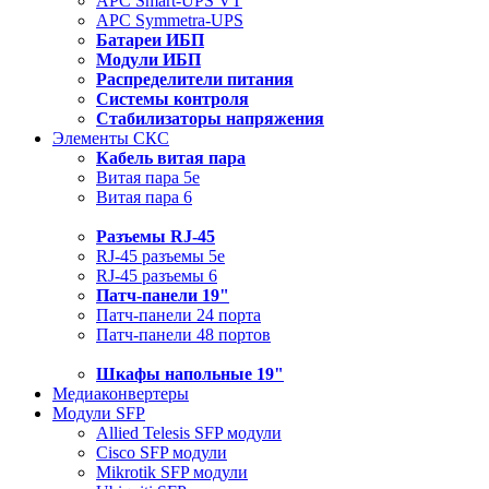
APC Smart-UPS VT
APC Symmetra-UPS
Батареи ИБП
Модули ИБП
Распределители питания
Системы контроля
Стабилизаторы напряжения
Элементы СКС
Кабель витая пара
Витая пара 5e
Витая пара 6
Разъемы RJ-45
RJ-45 разъемы 5e
RJ-45 разъемы 6
Патч-панели 19"
Патч-панели 24 порта
Патч-панели 48 портов
Шкафы напольные 19"
Медиаконвертеры
Модули SFP
Allied Telesis SFP модули
Cisco SFP модули
Mikrotik SFP модули