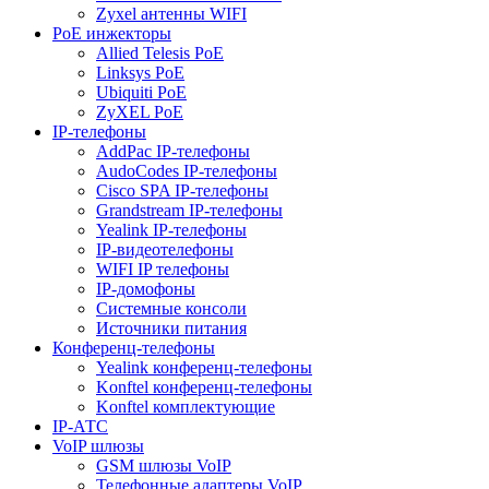
Zyxel антенны WIFI
PoE инжекторы
Allied Telesis PoE
Linksys PoE
Ubiquiti PoE
ZyXEL PoE
IP-телефоны
AddPac IP-телефоны
AudoCodes IP-телефоны
Cisco SPA IP-телефоны
Grandstream IP-телефоны
Yealink IP-телефоны
IP-видеотелефоны
WIFI IP телефоны
IP-домофоны
Системные консоли
Источники питания
Конференц-телефоны
Yealink конференц-телефоны
Konftel конференц-телефоны
Konftel комплектующие
IP-АТС
VoIP шлюзы
GSM шлюзы VoIP
Телефонные адаптеры VoIP