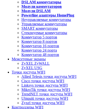
DSLAM коммутаторы
Модули коммутаторов
Модули DSLAM
Powerline адаптеры HomePlug
Неуправляемые коммутаторы
Управляемые коммутаторы
SMART коммутаторы
Стекриуемые коммутаторы
Коммутатор 5 портов
Коммутатор 8 портов
Коммутатор 16 портов
Коммутатор 24 порта
Коммутатор 48 портов
Межсетевые экраны
ZyXEL ZyWALL
ZyXEL USG
Точки доступа WIFI
Allied Telesis точки доступа WIFI
Cisco точки доступа WIFI
Linksys точки доступа WIFI
MikroTik точки доступа WIFI
TrendNET точки доступа WIFI
Ubiquiti точки доступа WIFI
Zyxel точки доступа WIFI
Контроллеры WIFI