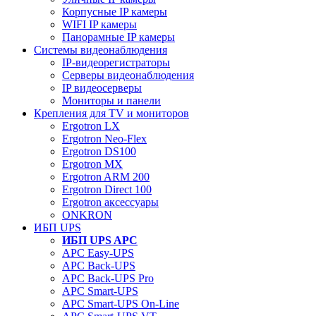
Корпусные IP камеры
WIFI IP камеры
Панорамные IP камеры
Системы видеонаблюдения
IP-видеорегистраторы
Серверы видеонаблюдения
IP видеосерверы
Мониторы и панели
Крепления для TV и мониторов
Ergotron LX
Ergotron Neo-Flex
Ergotron DS100
Ergotron MX
Ergotron ARM 200
Ergotron Direct 100
Ergotron аксессуары
ONKRON
ИБП UPS
ИБП UPS APC
APC Easy-UPS
APC Back-UPS
APC Back-UPS Pro
APC Smart-UPS
APC Smart-UPS On-Line