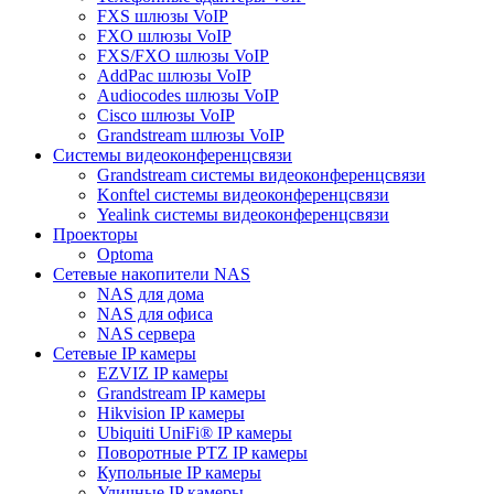
FXS шлюзы VoIP
FXO шлюзы VoIP
FXS/FXO шлюзы VoIP
AddPac шлюзы VoIP
Audiocodes шлюзы VoIP
Cisco шлюзы VoIP
Grandstream шлюзы VoIP
Системы видеоконференцсвязи
Grandstream системы видеоконференцсвязи
Konftel системы видеоконференцсвязи
Yealink системы видеоконференцсвязи
Проекторы
Optoma
Сетевые накопители NAS
NAS для дома
NAS для офиса
NAS сервера
Сетевые IP камеры
EZVIZ IP камеры
Grandstream IP камеры
Hikvision IP камеры
Ubiquiti UniFi® IP камеры
Поворотные PTZ IP камеры
Купольные IP камеры
Уличные IP камеры