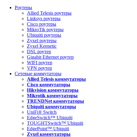
Роутеры
Allied Telesis роутеры
Linksys роутеры
Cisco роутеры
MikroTik роутеры
Ubiquiti роутеры
Zyxel роутеры
Zyxel Keenetic
DSL роутер
Gigabit Ethernet роутер
WIFI роутер
VPN роутер
Сетевые коммутаторы
Allied Telesis коммутаторы
Cisco коммутаторы
Hikvision коммутаторы
Mikrotik коммутаторы
TRENDNet коммутаторы
Ubiquiti коммутаторы
UniFi® Switch
EdgeSwitch™ Ubiquiti
TOUGHTSwitch™ Ubiquiti
EdgePoint™ Ubiquiti
Zyxel коммутаторы