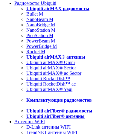
Радиомосты Ubiquiti
Ubiquiti airMAX радиомосты
Bullet M
NanoBeam M
NanoBridge M
NanoStation M
PicoStation M
PowerBeam M
PowerBridge M
Rocket M
Ubiquiti airMAX® антенны
Ubiquiti airMAX® Omni
Ubiquiti airMAX® Sector
Ubiquiti airMAX® ac Sector
Ubiquiti RocketDish™
Ubiquiti RocketDish™ ac
Ubiquiti airMAX® Yagi
Комплектующие радиомостов
Ubiquiti airFiber® радиомосты
Ubiquiti airFiber® антенны
Антенны WIFI
D-Link антенны WIFI
TrendNET антенны WIFI