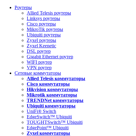
Роутеры
Allied Telesis роутеры
Linksys роутеры
Cisco роутеры
MikroTik роутеры
Ubiquiti роутеры
Zyxel роутеры
Zyxel Keenetic
DSL роутер
Gigabit Ethernet роутер
WIFI роутер
VPN роутер
Сетевые коммутаторы
Allied Telesis коммутаторы
Cisco коммутаторы
Hikvision коммутаторы
Mikrotik коммутаторы
TRENDNet коммутаторы
Ubiquiti коммутаторы
UniFi® Switch
EdgeSwitch™ Ubiquiti
TOUGHTSwitch™ Ubiquiti
EdgePoint™ Ubiquiti
Zyxel коммутаторы