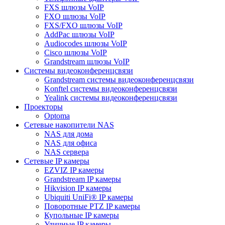
FXS шлюзы VoIP
FXO шлюзы VoIP
FXS/FXO шлюзы VoIP
AddPac шлюзы VoIP
Audiocodes шлюзы VoIP
Cisco шлюзы VoIP
Grandstream шлюзы VoIP
Системы видеоконференцсвязи
Grandstream системы видеоконференцсвязи
Konftel системы видеоконференцсвязи
Yealink системы видеоконференцсвязи
Проекторы
Optoma
Сетевые накопители NAS
NAS для дома
NAS для офиса
NAS сервера
Сетевые IP камеры
EZVIZ IP камеры
Grandstream IP камеры
Hikvision IP камеры
Ubiquiti UniFi® IP камеры
Поворотные PTZ IP камеры
Купольные IP камеры
Уличные IP камеры