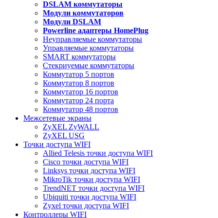
DSLAM коммутаторы
Модули коммутаторов
Модули DSLAM
Powerline адаптеры HomePlug
Неуправляемые коммутаторы
Управляемые коммутаторы
SMART коммутаторы
Стекриуемые коммутаторы
Коммутатор 5 портов
Коммутатор 8 портов
Коммутатор 16 портов
Коммутатор 24 порта
Коммутатор 48 портов
Межсетевые экраны
ZyXEL ZyWALL
ZyXEL USG
Точки доступа WIFI
Allied Telesis точки доступа WIFI
Cisco точки доступа WIFI
Linksys точки доступа WIFI
MikroTik точки доступа WIFI
TrendNET точки доступа WIFI
Ubiquiti точки доступа WIFI
Zyxel точки доступа WIFI
Контроллеры WIFI