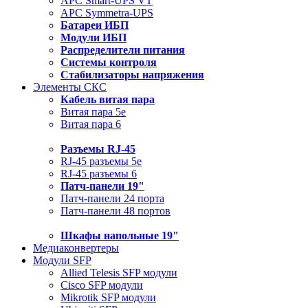
APC Smart-UPS VT
APC Symmetra-UPS
Батареи ИБП
Модули ИБП
Распределители питания
Системы контроля
Стабилизаторы напряжения
Элементы СКС
Кабель витая пара
Витая пара 5e
Витая пара 6
Разъемы RJ-45
RJ-45 разъемы 5e
RJ-45 разъемы 6
Патч-панели 19"
Патч-панели 24 порта
Патч-панели 48 портов
Шкафы напольные 19"
Медиаконвертеры
Модули SFP
Allied Telesis SFP модули
Cisco SFP модули
Mikrotik SFP модули