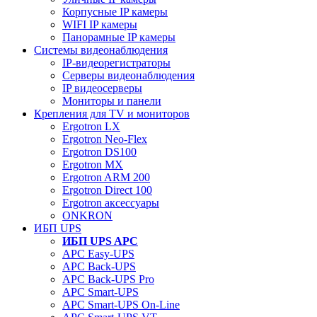
Корпусные IP камеры
WIFI IP камеры
Панорамные IP камеры
Системы видеонаблюдения
IP-видеорегистраторы
Серверы видеонаблюдения
IP видеосерверы
Мониторы и панели
Крепления для TV и мониторов
Ergotron LX
Ergotron Neo-Flex
Ergotron DS100
Ergotron MX
Ergotron ARM 200
Ergotron Direct 100
Ergotron аксессуары
ONKRON
ИБП UPS
ИБП UPS APC
APC Easy-UPS
APC Back-UPS
APC Back-UPS Pro
APC Smart-UPS
APC Smart-UPS On-Line