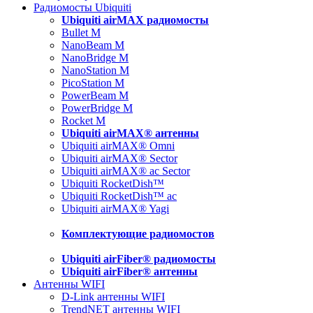
Радиомосты Ubiquiti
Ubiquiti airMAX радиомосты
Bullet M
NanoBeam M
NanoBridge M
NanoStation M
PicoStation M
PowerBeam M
PowerBridge M
Rocket M
Ubiquiti airMAX® антенны
Ubiquiti airMAX® Omni
Ubiquiti airMAX® Sector
Ubiquiti airMAX® ac Sector
Ubiquiti RocketDish™
Ubiquiti RocketDish™ ac
Ubiquiti airMAX® Yagi
Комплектующие радиомостов
Ubiquiti airFiber® радиомосты
Ubiquiti airFiber® антенны
Антенны WIFI
D-Link антенны WIFI
TrendNET антенны WIFI