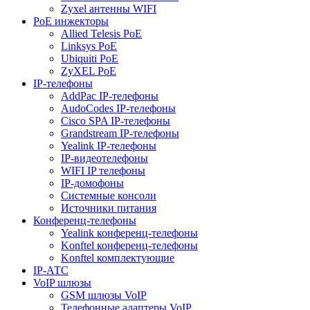
Zyxel антенны WIFI
PoE инжекторы
Allied Telesis PoE
Linksys PoE
Ubiquiti PoE
ZyXEL PoE
IP-телефоны
AddPac IP-телефоны
AudoCodes IP-телефоны
Cisco SPA IP-телефоны
Grandstream IP-телефоны
Yealink IP-телефоны
IP-видеотелефоны
WIFI IP телефоны
IP-домофоны
Системные консоли
Источники питания
Конференц-телефоны
Yealink конференц-телефоны
Konftel конференц-телефоны
Konftel комплектующие
IP-АТС
VoIP шлюзы
GSM шлюзы VoIP
Телефонные адаптеры VoIP