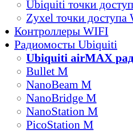
Ubiquiti точки досту
Zyxel точки доступа
Контроллеры WIFI
Радиомосты Ubiquiti
Ubiquiti airMAX ра
Bullet M
NanoBeam M
NanoBridge M
NanoStation M
PicoStation M