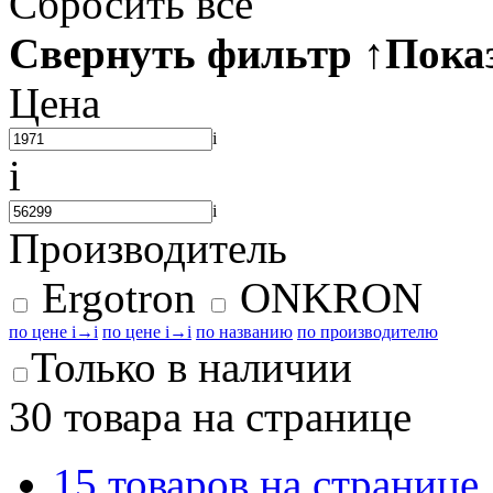
Сбросить все
Свернуть фильтр
↑
Пока
Цена
i
i
i
Производитель
Ergotron
ONKRON
по цене
i
→
i
по цене
i
→
i
по названию
по производителю
Только в наличии
30 товара на странице
15 товаров на странице