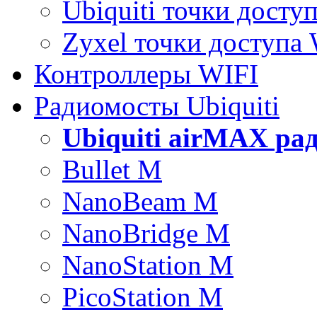
Ubiquiti точки досту
Zyxel точки доступа
Контроллеры WIFI
Радиомосты Ubiquiti
Ubiquiti airMAX ра
Bullet M
NanoBeam M
NanoBridge M
NanoStation M
PicoStation M