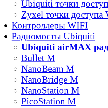
Ubiquiti точки досту
Zyxel точки доступа
Контроллеры WIFI
Радиомосты Ubiquiti
Ubiquiti airMAX ра
Bullet M
NanoBeam M
NanoBridge M
NanoStation M
PicoStation M