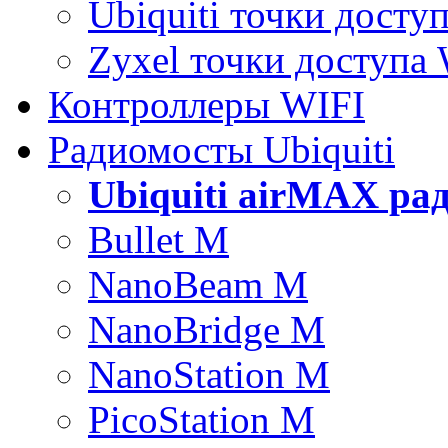
Ubiquiti точки досту
Zyxel точки доступа
Контроллеры WIFI
Радиомосты Ubiquiti
Ubiquiti airMAX ра
Bullet M
NanoBeam M
NanoBridge M
NanoStation M
PicoStation M