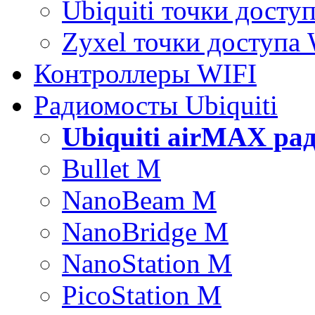
Ubiquiti точки досту
Zyxel точки доступа
Контроллеры WIFI
Радиомосты Ubiquiti
Ubiquiti airMAX ра
Bullet M
NanoBeam M
NanoBridge M
NanoStation M
PicoStation M