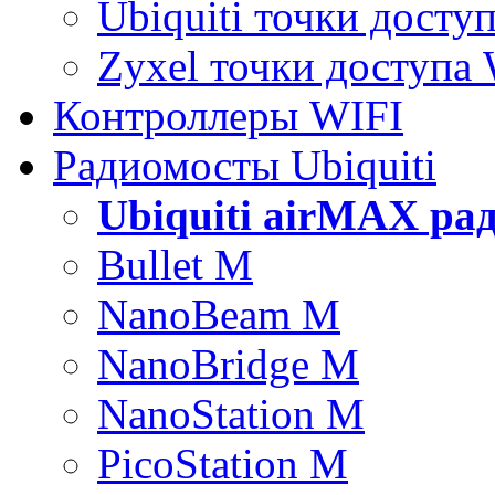
Ubiquiti точки досту
Zyxel точки доступа
Контроллеры WIFI
Радиомосты Ubiquiti
Ubiquiti airMAX ра
Bullet M
NanoBeam M
NanoBridge M
NanoStation M
PicoStation M