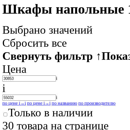
Шкафы напольные 
Выбрано
значений
Сбросить все
Свернуть фильтр
↑
Пока
Цена
i
i
i
по цене
i
→
i
по цене
i
→
i
по названию
по производителю
Только в наличии
30 товара на странице