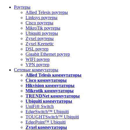
Роутеры
Allied Telesis роутеры
Linksys роутеры
Cisco роутеры
MikroTik роутеры
Ubiquiti роутеры
Zyxel роутеры
Zyxel Keenetic
DSL роутер
Gigabit Ethernet роутер
WIFI роутер
VPN роутер
Сетевые коммутаторы
Allied Telesis коммутаторы
Cisco коммутаторы
Hikvision коммутаторы
Mikrotik коммутаторы
TRENDNet коммутаторы
Ubiquiti коммутаторы
UniFi® Switch
EdgeSwitch™ Ubiquiti
TOUGHTSwitch™ Ubiquiti
EdgePoint™ Ubiquiti
Zyxel коммутаторы