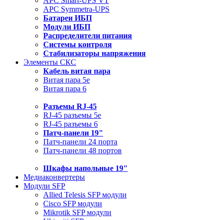
APC Smart-UPS VT
APC Symmetra-UPS
Батареи ИБП
Модули ИБП
Распределители питания
Системы контроля
Стабилизаторы напряжения
Элементы СКС
Кабель витая пара
Витая пара 5e
Витая пара 6
Разъемы RJ-45
RJ-45 разъемы 5e
RJ-45 разъемы 6
Патч-панели 19"
Патч-панели 24 порта
Патч-панели 48 портов
Шкафы напольные 19"
Медиаконвертеры
Модули SFP
Allied Telesis SFP модули
Cisco SFP модули
Mikrotik SFP модули