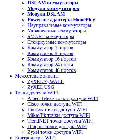
DSLAM коммутаторы
Модули коммутаторов
Модули DSLAM
Powerline адаптеры HomePlug
Неуправляемые коммутаторы
Управляемые коммутаторы
SMART коммутаторы
Стекриуемые коммутаторы
Коммутатор 5 портов
Коммутатор 8 портов
Коммутатор 16 портов
Коммутатор 24 порта
Коммутатор 48 портов
Межсетевые экраны
ZyXEL ZyWALL
ZyXEL USG
Точки доступа WIFI
Allied Telesis точки доступа WIFI
Cisco точки доступа WIFI
Linksys точки доступа WIFI
MikroTik точки доступа WIFI
TrendNET точки доступа WIFI
Ubiquiti точки доступа WIFI
Zyxel точки доступа WIFI
Контроллеры WIFI