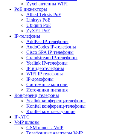
Zyxel антенны WIFI
PoE инжекторы
Allied Telesis PoE
Linksys PoE
Ubiquiti PoE
ZyXEL PoE
IP-телефоны
AddPac IP-телефоны
AudoCodes IP-телефоны
Cisco SPA IP-телефоны
Grandstream IP-телефоны
Yealink IP-телефоны
IP-видеотелефоны
WIFI IP телефоны
IP-домофоны
Системные консоли
Источники питания
Конференц-телефоны
Yealink конференц-телефоны
Konftel конференц-телефоны
Konftel комплектующие
IP-АТС
VoIP шлюзы
GSM шлюзы VoIP
Телефонные адаптеры VoIP