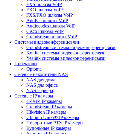
FXS шлюзы VoIP
FXO шлюзы VoIP
FXS/FXO шлюзы VoIP
AddPac шлюзы VoIP
Audiocodes шлюзы VoIP
Cisco шлюзы VoIP
Grandstream шлюзы VoIP
Системы видеоконференцсвязи
Grandstream системы видеоконференцсвязи
Konftel системы видеоконференцсвязи
Yealink системы видеоконференцсвязи
Проекторы
Optoma
Сетевые накопители NAS
NAS для дома
NAS для офиса
NAS сервера
Сетевые IP камеры
EZVIZ IP камеры
Grandstream IP камеры
Hikvision IP камеры
Ubiquiti UniFi® IP камеры
Поворотные PTZ IP камеры
Купольные IP камеры
Уличные IP камеры