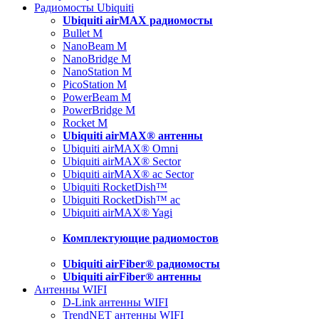
Радиомосты Ubiquiti
Ubiquiti airMAX радиомосты
Bullet M
NanoBeam M
NanoBridge M
NanoStation M
PicoStation M
PowerBeam M
PowerBridge M
Rocket M
Ubiquiti airMAX® антенны
Ubiquiti airMAX® Omni
Ubiquiti airMAX® Sector
Ubiquiti airMAX® ac Sector
Ubiquiti RocketDish™
Ubiquiti RocketDish™ ac
Ubiquiti airMAX® Yagi
Комплектующие радиомостов
Ubiquiti airFiber® радиомосты
Ubiquiti airFiber® антенны
Антенны WIFI
D-Link антенны WIFI
TrendNET антенны WIFI