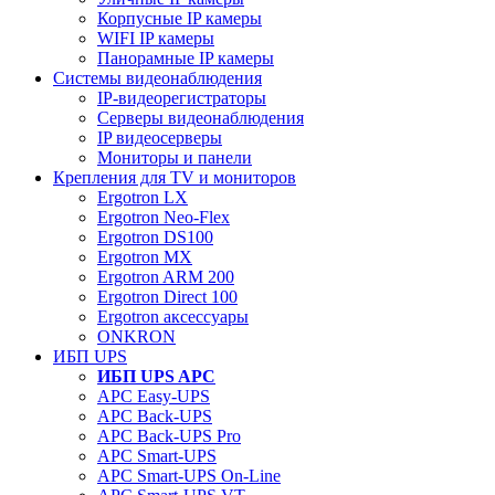
Корпусные IP камеры
WIFI IP камеры
Панорамные IP камеры
Системы видеонаблюдения
IP-видеорегистраторы
Серверы видеонаблюдения
IP видеосерверы
Мониторы и панели
Крепления для TV и мониторов
Ergotron LX
Ergotron Neo-Flex
Ergotron DS100
Ergotron MX
Ergotron ARM 200
Ergotron Direct 100
Ergotron аксессуары
ONKRON
ИБП UPS
ИБП UPS APC
APC Easy-UPS
APC Back-UPS
APC Back-UPS Pro
APC Smart-UPS
APC Smart-UPS On-Line