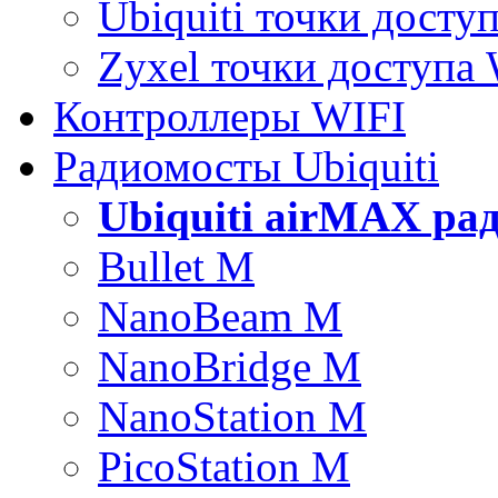
Ubiquiti точки досту
Zyxel точки доступа
Контроллеры WIFI
Радиомосты Ubiquiti
Ubiquiti airMAX ра
Bullet M
NanoBeam M
NanoBridge M
NanoStation M
PicoStation M