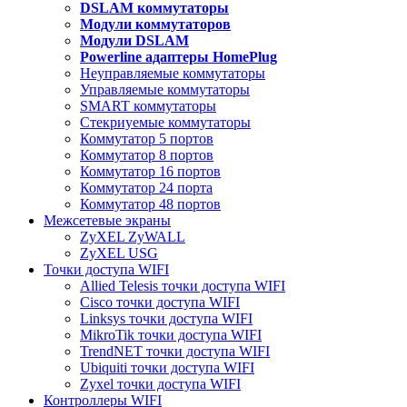
DSLAM коммутаторы
Модули коммутаторов
Модули DSLAM
Powerline адаптеры HomePlug
Неуправляемые коммутаторы
Управляемые коммутаторы
SMART коммутаторы
Стекриуемые коммутаторы
Коммутатор 5 портов
Коммутатор 8 портов
Коммутатор 16 портов
Коммутатор 24 порта
Коммутатор 48 портов
Межсетевые экраны
ZyXEL ZyWALL
ZyXEL USG
Точки доступа WIFI
Allied Telesis точки доступа WIFI
Cisco точки доступа WIFI
Linksys точки доступа WIFI
MikroTik точки доступа WIFI
TrendNET точки доступа WIFI
Ubiquiti точки доступа WIFI
Zyxel точки доступа WIFI
Контроллеры WIFI