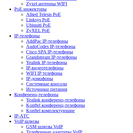
Zyxel антенны WIFI
PoE инжекторы
Allied Telesis PoE
Linksys PoE
Ubiquiti PoE
ZyXEL PoE
IP-телефоны
AddPac IP-телефоны
AudoCodes IP-телефоны
Cisco SPA IP-телефоны
Grandstream IP-телефоны
Yealink IP-телефоны
IP-видеотелефоны
WIFI IP телефоны
IP-домофоны
Системные консоли
Источники питания
Конференц-телефоны
Yealink конференц-телефоны
Konftel конференц-телефоны
Konftel комплектующие
IP-АТС
VoIP шлюзы
GSM шлюзы VoIP
Телефонные адаптеры VoIP