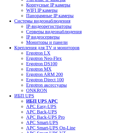
Корпусные IP камеры
WIFI IP камеры
Панорамные IP камеры
Системы видеонаблюдения
IP-видеорегистраторы
Серверы видеонаблюдения
IP видеосерверы
Мониторы и панели
Крепления для TV и мониторов
Ergotron LX
Ergotron Neo-Flex
Ergotron DS100
Ergotron MX
Ergotron ARM 200
Ergotron Direct 100
Ergotron аксессуары
ONKRON
ИБП UPS
ИБП UPS APC
APC Easy-UPS
APC Back-UPS
APC Back-UPS Pro
APC Smart-UPS
APC Smart-UPS On-Line