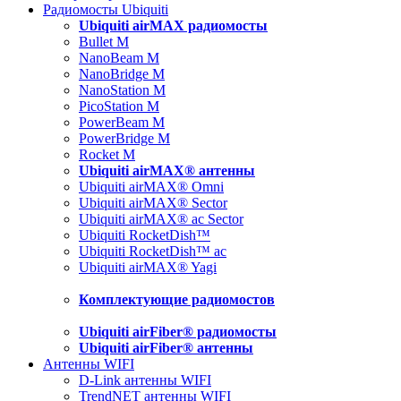
Радиомосты Ubiquiti
Ubiquiti airMAX радиомосты
Bullet M
NanoBeam M
NanoBridge M
NanoStation M
PicoStation M
PowerBeam M
PowerBridge M
Rocket M
Ubiquiti airMAX® антенны
Ubiquiti airMAX® Omni
Ubiquiti airMAX® Sector
Ubiquiti airMAX® ac Sector
Ubiquiti RocketDish™
Ubiquiti RocketDish™ ac
Ubiquiti airMAX® Yagi
Комплектующие радиомостов
Ubiquiti airFiber® радиомосты
Ubiquiti airFiber® антенны
Антенны WIFI
D-Link антенны WIFI
TrendNET антенны WIFI