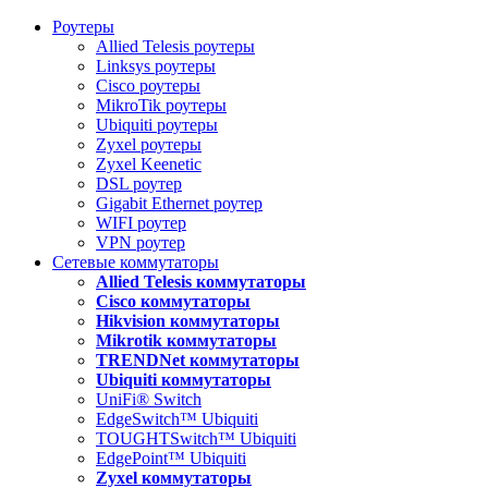
Роутеры
Allied Telesis роутеры
Linksys роутеры
Cisco роутеры
MikroTik роутеры
Ubiquiti роутеры
Zyxel роутеры
Zyxel Keenetic
DSL роутер
Gigabit Ethernet роутер
WIFI роутер
VPN роутер
Сетевые коммутаторы
Allied Telesis коммутаторы
Cisco коммутаторы
Hikvision коммутаторы
Mikrotik коммутаторы
TRENDNet коммутаторы
Ubiquiti коммутаторы
UniFi® Switch
EdgeSwitch™ Ubiquiti
TOUGHTSwitch™ Ubiquiti
EdgePoint™ Ubiquiti
Zyxel коммутаторы