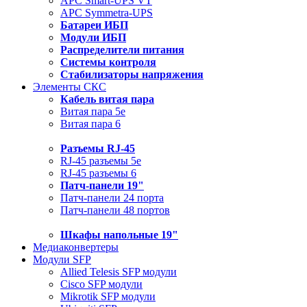
APC Smart-UPS VT
APC Symmetra-UPS
Батареи ИБП
Модули ИБП
Распределители питания
Системы контроля
Стабилизаторы напряжения
Элементы СКС
Кабель витая пара
Витая пара 5e
Витая пара 6
Разъемы RJ-45
RJ-45 разъемы 5e
RJ-45 разъемы 6
Патч-панели 19"
Патч-панели 24 порта
Патч-панели 48 портов
Шкафы напольные 19"
Медиаконвертеры
Модули SFP
Allied Telesis SFP модули
Cisco SFP модули
Mikrotik SFP модули