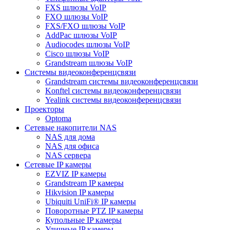
FXS шлюзы VoIP
FXO шлюзы VoIP
FXS/FXO шлюзы VoIP
AddPac шлюзы VoIP
Audiocodes шлюзы VoIP
Cisco шлюзы VoIP
Grandstream шлюзы VoIP
Системы видеоконференцсвязи
Grandstream системы видеоконференцсвязи
Konftel системы видеоконференцсвязи
Yealink системы видеоконференцсвязи
Проекторы
Optoma
Сетевые накопители NAS
NAS для дома
NAS для офиса
NAS сервера
Сетевые IP камеры
EZVIZ IP камеры
Grandstream IP камеры
Hikvision IP камеры
Ubiquiti UniFi® IP камеры
Поворотные PTZ IP камеры
Купольные IP камеры
Уличные IP камеры