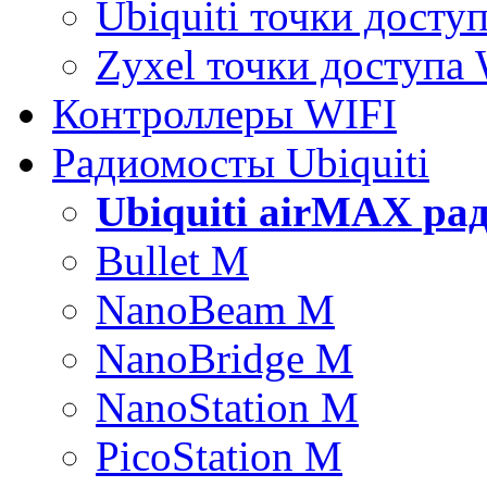
Ubiquiti точки досту
Zyxel точки доступа
Контроллеры WIFI
Радиомосты Ubiquiti
Ubiquiti airMAX ра
Bullet M
NanoBeam M
NanoBridge M
NanoStation M
PicoStation M