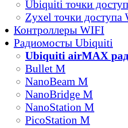
Ubiquiti точки досту
Zyxel точки доступа
Контроллеры WIFI
Радиомосты Ubiquiti
Ubiquiti airMAX ра
Bullet M
NanoBeam M
NanoBridge M
NanoStation M
PicoStation M