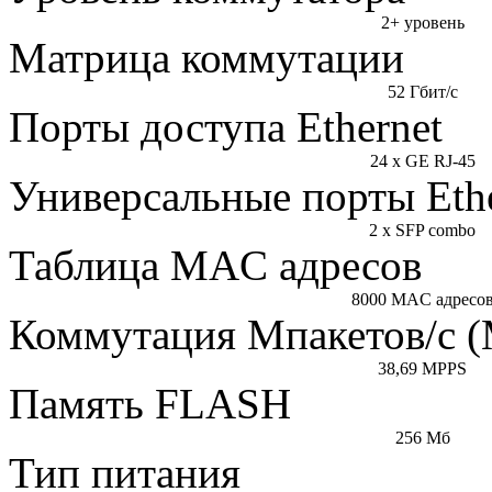
2+ уровень
Матрица коммутации
52 Гбит/с
Порты доступа Ethernet
24 x GE RJ-45
Универсальные порты Ethe
2 х SFP combo
Таблица MAC адресов
8000 MAC адресо
Коммутация Мпакетов/с 
38,69 MPPS
Память FLASH
256 Мб
Тип питания