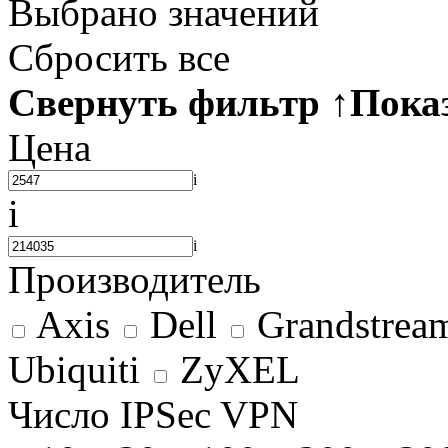
Выбрано
значений
Сбросить все
Свернуть фильтр
↑
Пока
Цена
i
i
i
Производитель
Axis
Dell
Grandstrea
Ubiquiti
ZyXEL
Число IPSec VPN