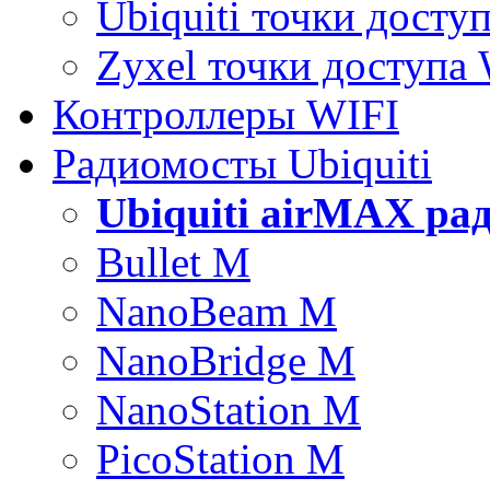
Ubiquiti точки досту
Zyxel точки доступа
Контроллеры WIFI
Радиомосты Ubiquiti
Ubiquiti airMAX ра
Bullet M
NanoBeam M
NanoBridge M
NanoStation M
PicoStation M