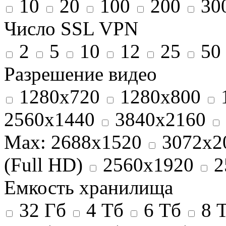
10
20
100
200
30
Число SSL VPN
2
5
10
12
25
50
Разрешение видео
1280х720
1280x800
2560х1440
3840x2160
Max: 2688x1520
3072x2
(Full HD)
2560x1920
2
Емкость хранилища
32 Гб
4 Тб
6 Тб
8 