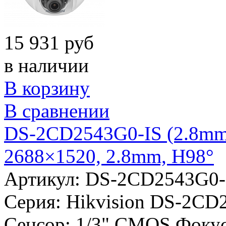
15 931 руб
в наличии
В корзину
В сравнении
DS-2CD2543G0-IS (2.8mm)
2688×1520, 2.8mm, H98°
Артикул: DS-2CD2543G0-
Серия:
Hikvision DS-2CD
Сенсор:
1/3" CMOS
Фокус