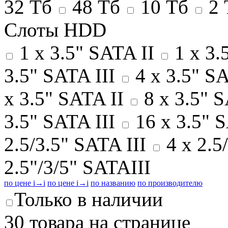
32 Тб
48 Тб
10 Тб
2 
Слоты HDD
1 x 3.5" SATA II
1 x 3.
3.5" SATA III
4 x 3.5" S
x 3.5" SATA II
8 x 3.5" 
3.5" SATA III
16 x 3.5"
2.5/3.5" SATA III
4 x 2.5
2.5"/3/5" SATAIII
по цене
i
→
i
по цене
i
→
i
по названию
по производителю
Только в наличии
30 товара на странице