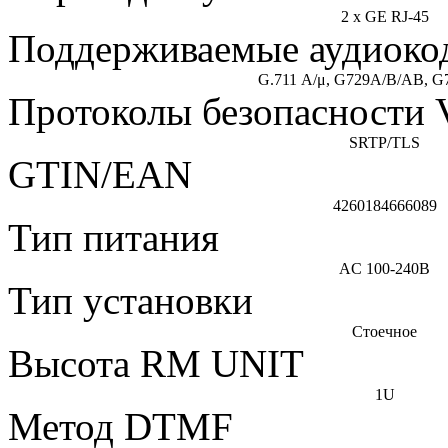
2 x GE RJ-45
Поддерживаемые аудиоко
G.711 А/μ, G729A/B/AB, G
Протоколы безопасности 
SRTP/TLS
GTIN/EAN
4260184666089
Тип питания
AC 100-240В
Тип установки
Стоечное
Высота RM UNIT
1U
Метод DTMF