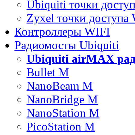
Ubiquiti точки досту
Zyxel точки доступа
Контроллеры WIFI
Радиомосты Ubiquiti
Ubiquiti airMAX ра
Bullet M
NanoBeam M
NanoBridge M
NanoStation M
PicoStation M