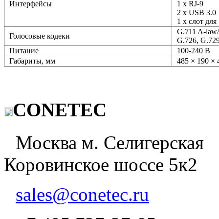
Интерфейсы
1 х RJ-9
2 х USB 3.0
1 х слот для
G.711 A-law/
Голосовые кодеки
G.726, G.72
Питание
100-240 В
Габариты, мм
485 × 190 × 
CONETEC
Москва м. Селигерская
Коровинское шоссе 5к2
sales@conetec.ru