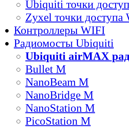
Ubiquiti точки досту
Zyxel точки доступа
Контроллеры WIFI
Радиомосты Ubiquiti
Ubiquiti airMAX ра
Bullet M
NanoBeam M
NanoBridge M
NanoStation M
PicoStation M