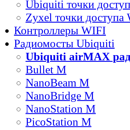
Ubiquiti точки досту
Zyxel точки доступа
Контроллеры WIFI
Радиомосты Ubiquiti
Ubiquiti airMAX ра
Bullet M
NanoBeam M
NanoBridge M
NanoStation M
PicoStation M