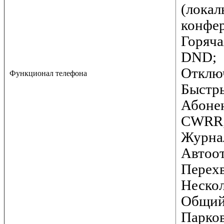
(локал
конфе
Горяча
DND;
Отклю
Функционал телефона
Быстр
Абонен
CWRR
Журна
Автоот
Перехв
Нескол
Общий
Парков