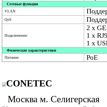
Сетевые функции
Подде
VLAN
Подде
QoS
2 х GE
1 х RJ
Подключение
1 х US
Физические характеристики
РоЕ
Питание
CONETEC
Москва м. Селигерская