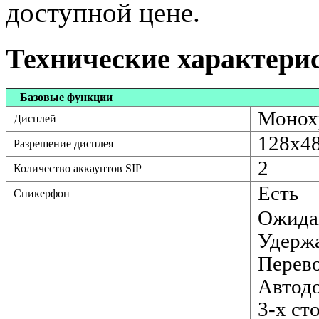
доступной цене.
Технические характери
Базовые функции
Монох
Дисплей
128х4
Разрешение дисплея
2
Количество аккаунтов SIP
Есть
Спикерфон
Ожидан
Удержа
Перево
Автодо
3-х ст