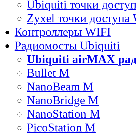
Ubiquiti точки досту
Zyxel точки доступа
Контроллеры WIFI
Радиомосты Ubiquiti
Ubiquiti airMAX ра
Bullet M
NanoBeam M
NanoBridge M
NanoStation M
PicoStation M