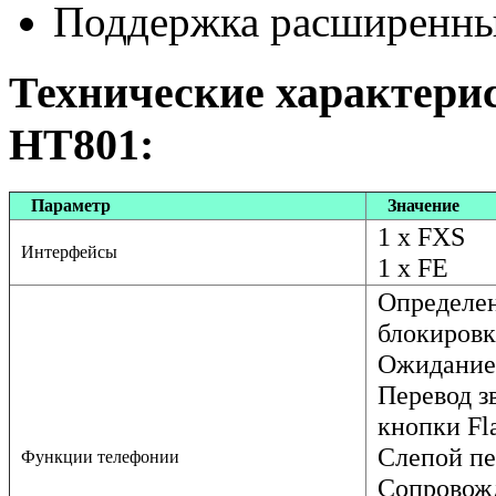
Поддержка расширенны
Технические характери
HT801:
Параметр
Значение
1 x FXS
Интерфейсы
1 x FE
Определен
блокировк
Ожидание
Перевод з
кнопки Fl
Слепой пе
Функции телефонии
Сопровожд