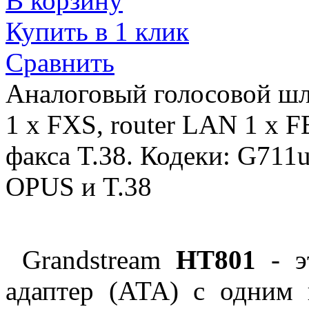
В корзину
Купить в 1 клик
Сравнить
Аналоговый голосовой шл
1 x FXS, router LAN 1 x 
факса T.38. Кодеки: G711u
OPUS и T.38
Grandstream
HT801
- э
адаптер (АТА) с одним 