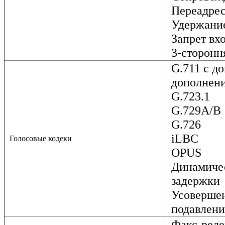
Переадре
Удержани
Запрет вх
3-сторонн
G.711 с д
дополнен
G.723.1
G.729A/B
G.726
iLBC
Голосовые кодеки
OPUS
Динамиче
задержки
Усоверше
подавлени
Факс-реле