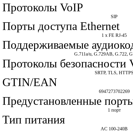
Протоколы VoIP
SIP
Порты доступа Ethernet
1 x FE RJ-45
Поддерживаемые аудиоко
G.711a/u, G.729АВ, G.722, G
Протоколы безопасности 
SRTP, TLS, HTTP
GTIN/EAN
6947273702269
Предустановленные порт
1 порт
Тип питания
AC 100-240В