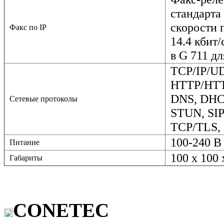
стандарта
скорости 
Факс по IP
14.4 кбит
в G 711 д
TCP/IP/UD
HTTP/HTT
DNS, DHCP
Сетевые протоколы
STUN, SIP
TCP/TLS, 
100-240 В 
Питание
100 x 100 
Габариты
CONETEC