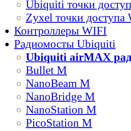
Ubiquiti точки досту
Zyxel точки доступа
Контроллеры WIFI
Радиомосты Ubiquiti
Ubiquiti airMAX ра
Bullet M
NanoBeam M
NanoBridge M
NanoStation M
PicoStation M