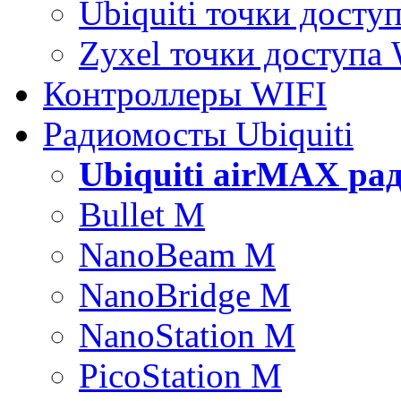
Ubiquiti точки досту
Zyxel точки доступа
Контроллеры WIFI
Радиомосты Ubiquiti
Ubiquiti airMAX ра
Bullet M
NanoBeam M
NanoBridge M
NanoStation M
PicoStation M