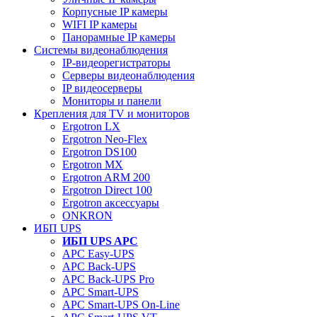
Корпусные IP камеры
WIFI IP камеры
Панорамные IP камеры
Системы видеонаблюдения
IP-видеорегистраторы
Серверы видеонаблюдения
IP видеосерверы
Мониторы и панели
Крепления для TV и мониторов
Ergotron LX
Ergotron Neo-Flex
Ergotron DS100
Ergotron MX
Ergotron ARM 200
Ergotron Direct 100
Ergotron аксессуары
ONKRON
ИБП UPS
ИБП UPS APC
APC Easy-UPS
APC Back-UPS
APC Back-UPS Pro
APC Smart-UPS
APC Smart-UPS On-Line