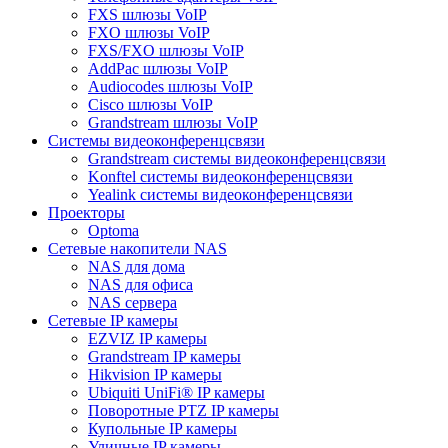
FXS шлюзы VoIP
FXO шлюзы VoIP
FXS/FXO шлюзы VoIP
AddPac шлюзы VoIP
Audiocodes шлюзы VoIP
Cisco шлюзы VoIP
Grandstream шлюзы VoIP
Системы видеоконференцсвязи
Grandstream системы видеоконференцсвязи
Konftel системы видеоконференцсвязи
Yealink системы видеоконференцсвязи
Проекторы
Optoma
Сетевые накопители NAS
NAS для дома
NAS для офиса
NAS сервера
Сетевые IP камеры
EZVIZ IP камеры
Grandstream IP камеры
Hikvision IP камеры
Ubiquiti UniFi® IP камеры
Поворотные PTZ IP камеры
Купольные IP камеры
Уличные IP камеры