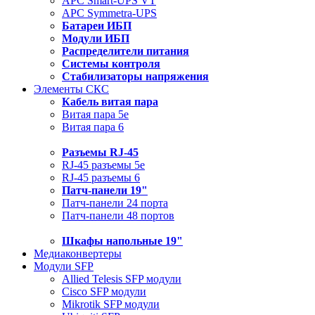
APC Smart-UPS VT
APC Symmetra-UPS
Батареи ИБП
Модули ИБП
Распределители питания
Системы контроля
Стабилизаторы напряжения
Элементы СКС
Кабель витая пара
Витая пара 5e
Витая пара 6
Разъемы RJ-45
RJ-45 разъемы 5e
RJ-45 разъемы 6
Патч-панели 19"
Патч-панели 24 порта
Патч-панели 48 портов
Шкафы напольные 19"
Медиаконвертеры
Модули SFP
Allied Telesis SFP модули
Cisco SFP модули
Mikrotik SFP модули