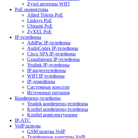
Zyxel антенны WIFI
PoE инжекторы
Allied Telesis PoE
Linksys PoE
Ubiquiti PoE
ZyXEL PoE
IP-телефоны
AddPac IP-телефоны
AudoCodes IP-телефоны
Cisco SPA IP-телефоны
Grandstream IP-телефоны
Yealink IP-телефоны
IP-видеотелефоны
WIFI IP телефоны
IP-домофоны
Системные консоли
Источники питания
Конференц-телефоны
Yealink конференц-телефоны
Konftel конференц-телефоны
Konftel комплектующие
IP-АТС
VoIP шлюзы
GSM шлюзы VoIP
Телефонные адаптеры VoIP