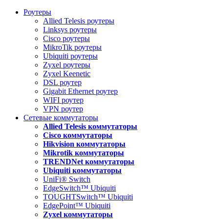
Роутеры
Allied Telesis роутеры
Linksys роутеры
Cisco роутеры
MikroTik роутеры
Ubiquiti роутеры
Zyxel роутеры
Zyxel Keenetic
DSL роутер
Gigabit Ethernet роутер
WIFI роутер
VPN роутер
Сетевые коммутаторы
Allied Telesis коммутаторы
Cisco коммутаторы
Hikvision коммутаторы
Mikrotik коммутаторы
TRENDNet коммутаторы
Ubiquiti коммутаторы
UniFi® Switch
EdgeSwitch™ Ubiquiti
TOUGHTSwitch™ Ubiquiti
EdgePoint™ Ubiquiti
Zyxel коммутаторы