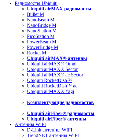
Радиомосты Ubiquiti
Ubiquiti airMAX радиомосты
Bullet M
NanoBeam M
NanoBridge M
NanoStation M
PicoStation M
PowerBeam M
PowerBridge M
Rocket M
Ubiquiti airMAX® антенны
Ubiquiti airMAX® Omni
Ubiquiti airMAX® Sector
Ubiquiti airMAX® ac Sector
Ubiquiti RocketDish™
Ubiquiti RocketDish™ ac
Ubiquiti airMAX® Yagi
Комплектующие радиомостов
Ubiquiti airFiber® радиомосты
Ubiquiti airFiber® антенны
Антенны WIFI
D-Link антенны WIFI
TrendNET антенны WIFI