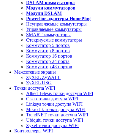
DSLAM коммутаторы
Модули коммутаторов
Модули DSLAM
Powerline адаптеры HomePlug
Неуправляемые коммутаторы
Управляемые коммутаторы
SMART коммутаторы
Стекриуемые коммутаторы
Коммутатор 5 портов
Коммутатор 8 портов
Коммутатор 16 портов
Коммутатор 24 порта
Коммутатор 48 портов
Межсетевые экраны
ZyXEL ZyWALL
ZyXEL USG
Точки доступа WIFI
Allied Telesis точки доступа WIFI
Cisco точки доступа WIFI
Linksys точки доступа WIFI
MikroTik точки доступа WIFI
TrendNET точки доступа WIFI
Ubiquiti точки доступа WIFI
Zyxel точки доступа WIFI
Контроллеры WIFI