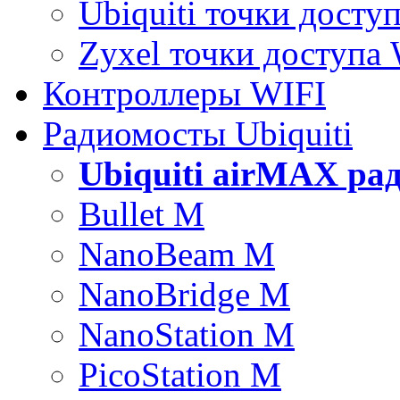
Ubiquiti точки досту
Zyxel точки доступа
Контроллеры WIFI
Радиомосты Ubiquiti
Ubiquiti airMAX ра
Bullet M
NanoBeam M
NanoBridge M
NanoStation M
PicoStation M