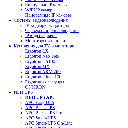
Корпусные IP камеры
WIFI IP камеры
Панорамные IP камеры
Системы видеонаблюдения
IP-видеорегистраторы
Серверы видеонаблюдения
IP видеосерверы
Мониторы и панели
Крепления для TV и мониторов
Ergotron LX
Ergotron Neo-Flex
Ergotron DS100
Ergotron MX
Ergotron ARM 200
Ergotron Direct 100
Ergotron аксессуары
ONKRON
ИБП UPS
ИБП UPS APC
APC Easy-UPS
APC Back-UPS
APC Back-UPS Pro
APC Smart-UPS
APC Smart-UPS On-Line