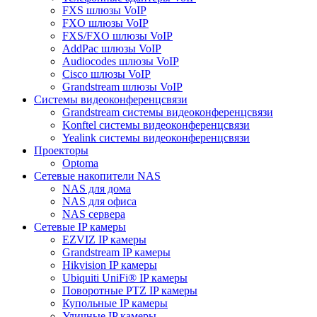
FXS шлюзы VoIP
FXO шлюзы VoIP
FXS/FXO шлюзы VoIP
AddPac шлюзы VoIP
Audiocodes шлюзы VoIP
Cisco шлюзы VoIP
Grandstream шлюзы VoIP
Системы видеоконференцсвязи
Grandstream системы видеоконференцсвязи
Konftel системы видеоконференцсвязи
Yealink системы видеоконференцсвязи
Проекторы
Optoma
Сетевые накопители NAS
NAS для дома
NAS для офиса
NAS сервера
Сетевые IP камеры
EZVIZ IP камеры
Grandstream IP камеры
Hikvision IP камеры
Ubiquiti UniFi® IP камеры
Поворотные PTZ IP камеры
Купольные IP камеры
Уличные IP камеры