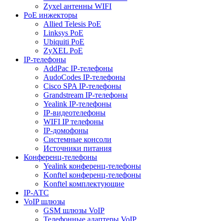
Zyxel антенны WIFI
PoE инжекторы
Allied Telesis PoE
Linksys PoE
Ubiquiti PoE
ZyXEL PoE
IP-телефоны
AddPac IP-телефоны
AudoCodes IP-телефоны
Cisco SPA IP-телефоны
Grandstream IP-телефоны
Yealink IP-телефоны
IP-видеотелефоны
WIFI IP телефоны
IP-домофоны
Системные консоли
Источники питания
Конференц-телефоны
Yealink конференц-телефоны
Konftel конференц-телефоны
Konftel комплектующие
IP-АТС
VoIP шлюзы
GSM шлюзы VoIP
Телефонные адаптеры VoIP