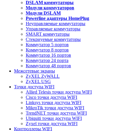
DSLAM коммутаторы
Модули коммутаторов
Модули DSLAM
Powerline адаптеры HomePlug
Неуправляемые коммутаторы
Управляемые коммутаторы
SMART коммутаторы
Стекриуемые коммутаторы
Коммутатор 5 портов
Коммутатор 8 портов
Коммутатор 16 портов
Коммутатор 24 порта
Коммутатор 48 портов
Межсетевые экраны
ZyXEL ZyWALL
ZyXEL USG
Точки доступа WIFI
Allied Telesis точки доступа WIFI
Cisco точки доступа WIFI
Linksys точки доступа WIFI
MikroTik точки доступа WIFI
TrendNET точки доступа WIFI
Ubiquiti точки доступа WIFI
Zyxel точки доступа WIFI
Контроллеры WIFI