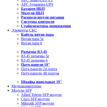
APC Smart-UPS VT
APC Symmetra-UPS
Батареи ИБП
Модули ИБП
Распределители питания
Системы контроля
Стабилизаторы напряжения
Элементы СКС
Кабель витая пара
Витая пара 5e
Витая пара 6
Разъемы RJ-45
RJ-45 разъемы 5e
RJ-45 разъемы 6
Патч-панели 19"
Патч-панели 24 порта
Патч-панели 48 портов
Шкафы напольные 19"
Медиаконвертеры
Модули SFP
Allied Telesis SFP модули
Cisco SFP модули
Mikrotik SFP модули