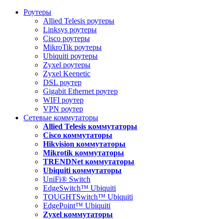
Роутеры
Allied Telesis роутеры
Linksys роутеры
Cisco роутеры
MikroTik роутеры
Ubiquiti роутеры
Zyxel роутеры
Zyxel Keenetic
DSL роутер
Gigabit Ethernet роутер
WIFI роутер
VPN роутер
Сетевые коммутаторы
Allied Telesis коммутаторы
Cisco коммутаторы
Hikvision коммутаторы
Mikrotik коммутаторы
TRENDNet коммутаторы
Ubiquiti коммутаторы
UniFi® Switch
EdgeSwitch™ Ubiquiti
TOUGHTSwitch™ Ubiquiti
EdgePoint™ Ubiquiti
Zyxel коммутаторы