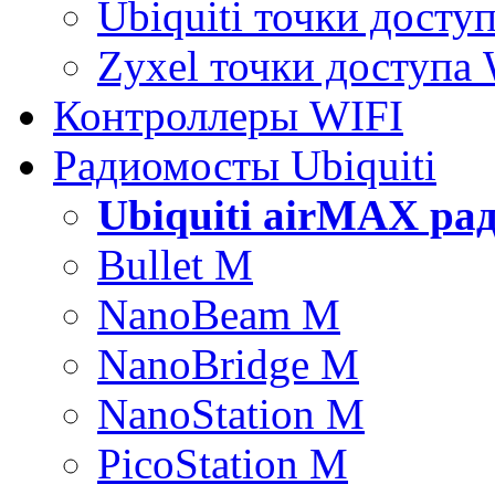
Ubiquiti точки досту
Zyxel точки доступа
Контроллеры WIFI
Радиомосты Ubiquiti
Ubiquiti airMAX ра
Bullet M
NanoBeam M
NanoBridge M
NanoStation M
PicoStation M