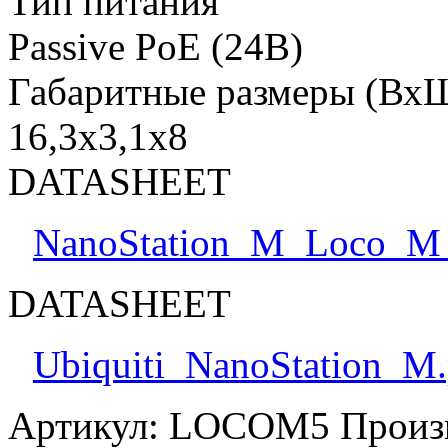
Тип питания
Passive PoE (24В)
Габаритные размеры (Вх
16,3х3,1х8
DATASHEET
NanoStation_M_Loco_M
DATASHEET
Ubiquiti_NanoStation_M.
Артикул:
LOCOM5
Произ