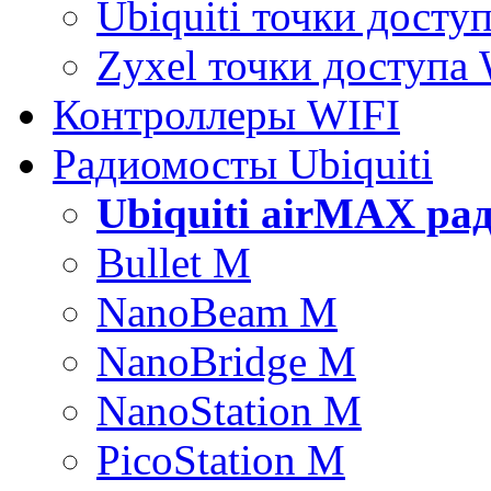
Ubiquiti точки досту
Zyxel точки доступа
Контроллеры WIFI
Радиомосты Ubiquiti
Ubiquiti airMAX ра
Bullet M
NanoBeam M
NanoBridge M
NanoStation M
PicoStation M