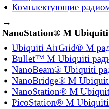
Комплектующие радиомо
→
NanoStation® M Ubiquit
Ubiquiti AirGrid® M ра
Bullet™ M Ubiquiti рад
NanoBeam® Ubiquiti р
NanoBridge® M Ubiquit
NanoStation® M Ubiqui
PicoStation® M Ubiquit