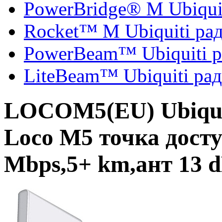
PowerBridge® M Ubiqui
Rocket™ M Ubiquiti ра
PowerBeam™ Ubiquiti 
LiteBeam™ Ubiquiti ра
LOCOM5(EU) Ubiqui
Loco M5 точка дост
Mbps,5+ km,ант 13 d