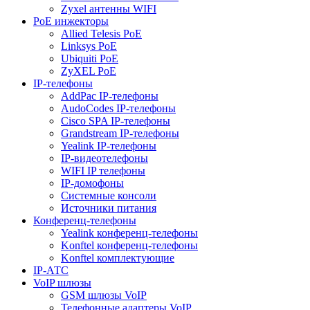
Zyxel антенны WIFI
PoE инжекторы
Allied Telesis PoE
Linksys PoE
Ubiquiti PoE
ZyXEL PoE
IP-телефоны
AddPac IP-телефоны
AudoCodes IP-телефоны
Cisco SPA IP-телефоны
Grandstream IP-телефоны
Yealink IP-телефоны
IP-видеотелефоны
WIFI IP телефоны
IP-домофоны
Системные консоли
Источники питания
Конференц-телефоны
Yealink конференц-телефоны
Konftel конференц-телефоны
Konftel комплектующие
IP-АТС
VoIP шлюзы
GSM шлюзы VoIP
Телефонные адаптеры VoIP