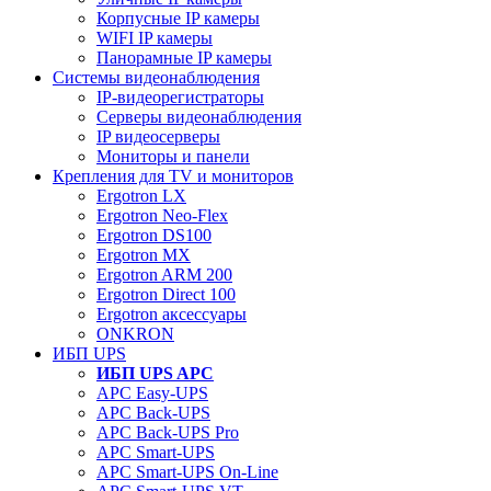
Корпусные IP камеры
WIFI IP камеры
Панорамные IP камеры
Системы видеонаблюдения
IP-видеорегистраторы
Серверы видеонаблюдения
IP видеосерверы
Мониторы и панели
Крепления для TV и мониторов
Ergotron LX
Ergotron Neo-Flex
Ergotron DS100
Ergotron MX
Ergotron ARM 200
Ergotron Direct 100
Ergotron аксессуары
ONKRON
ИБП UPS
ИБП UPS APC
APC Easy-UPS
APC Back-UPS
APC Back-UPS Pro
APC Smart-UPS
APC Smart-UPS On-Line