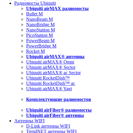
Радиомосты Ubiquiti
Ubiquiti airMAX радиомосты
Bullet M
NanoBeam M
NanoBridge M
NanoStation M
PicoStation M
PowerBeam M
PowerBridge M
Rocket M
Ubiquiti airMAX® антенны
Ubiquiti airMAX® Omni
Ubiquiti airMAX® Sector
Ubiquiti airMAX® ac Sector
Ubiquiti RocketDish™
Ubiquiti RocketDish™ ac
Ubiquiti airMAX® Yagi
Комплектующие радиомостов
Ubiquiti airFiber® радиомосты
Ubiquiti airFiber® антенны
Антенны WIFI
D-Link антенны WIFI
TrendNET антенны WIFI