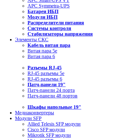
APC Smart-UPS VT
APC Symmetra-UPS
Батареи ИБП
Модули ИБП
Распределители питания
Системы контроля
Стабилизаторы напряжения
Элементы СКС
Кабель витая пара
Витая пара 5e
Витая пара 6
Разъемы RJ-45
RJ-45 разъемы 5e
RJ-45 разъемы 6
Патч-панели 19"
Патч-панели 24 порта
Патч-панели 48 портов
Шкафы напольные 19"
Медиаконвертеры
Модули SFP
Allied Telesis SFP модули
Cisco SFP модули
Mikrotik SFP модули