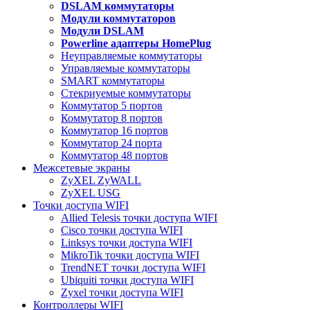
DSLAM коммутаторы
Модули коммутаторов
Модули DSLAM
Powerline адаптеры HomePlug
Неуправляемые коммутаторы
Управляемые коммутаторы
SMART коммутаторы
Стекриуемые коммутаторы
Коммутатор 5 портов
Коммутатор 8 портов
Коммутатор 16 портов
Коммутатор 24 порта
Коммутатор 48 портов
Межсетевые экраны
ZyXEL ZyWALL
ZyXEL USG
Точки доступа WIFI
Allied Telesis точки доступа WIFI
Cisco точки доступа WIFI
Linksys точки доступа WIFI
MikroTik точки доступа WIFI
TrendNET точки доступа WIFI
Ubiquiti точки доступа WIFI
Zyxel точки доступа WIFI
Контроллеры WIFI