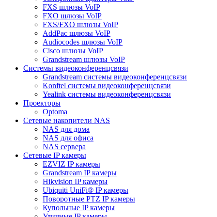
FXS шлюзы VoIP
FXO шлюзы VoIP
FXS/FXO шлюзы VoIP
AddPac шлюзы VoIP
Audiocodes шлюзы VoIP
Cisco шлюзы VoIP
Grandstream шлюзы VoIP
Системы видеоконференцсвязи
Grandstream системы видеоконференцсвязи
Konftel системы видеоконференцсвязи
Yealink системы видеоконференцсвязи
Проекторы
Optoma
Сетевые накопители NAS
NAS для дома
NAS для офиса
NAS сервера
Сетевые IP камеры
EZVIZ IP камеры
Grandstream IP камеры
Hikvision IP камеры
Ubiquiti UniFi® IP камеры
Поворотные PTZ IP камеры
Купольные IP камеры
Уличные IP камеры