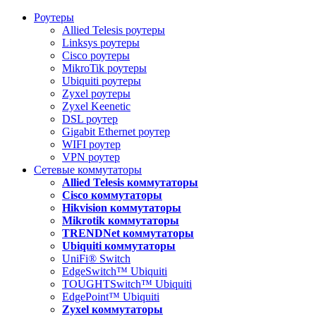
Роутеры
Allied Telesis роутеры
Linksys роутеры
Cisco роутеры
MikroTik роутеры
Ubiquiti роутеры
Zyxel роутеры
Zyxel Keenetic
DSL роутер
Gigabit Ethernet роутер
WIFI роутер
VPN роутер
Сетевые коммутаторы
Allied Telesis коммутаторы
Cisco коммутаторы
Hikvision коммутаторы
Mikrotik коммутаторы
TRENDNet коммутаторы
Ubiquiti коммутаторы
UniFi® Switch
EdgeSwitch™ Ubiquiti
TOUGHTSwitch™ Ubiquiti
EdgePoint™ Ubiquiti
Zyxel коммутаторы