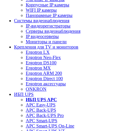
Корпусные IP камеры
WIFI IP камеры
Панорамные IP камеры
Системы видеонаблюдения
IP-видеорегистраторы
Серверы видеонаблюдения
IP видеосерверы
Мониторы и панели
Крепления для TV и мониторов
Ergotron LX
Ergotron Neo-Flex
Ergotron DS100
Ergotron MX
Ergotron ARM 200
Ergotron Direct 100
Ergotron аксессуары
ONKRON
ИБП UPS
ИБП UPS APC
APC Easy-UPS
APC Back-UPS
APC Back-UPS Pro
APC Smart-UPS
APC Smart-UPS On-Line