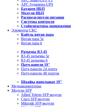
APC Smart-UPS VT
APC Symmetra-UPS
Батареи ИБП
Модули ИБП
Распределители питания
Системы контроля
Стабилизаторы напряжения
Элементы СКС
Кабель витая пара
Витая пара 5e
Витая пара 6
Разъемы RJ-45
RJ-45 разъемы 5e
RJ-45 разъемы 6
Патч-панели 19"
Патч-панели 24 порта
Патч-панели 48 портов
Шкафы напольные 19"
Медиаконвертеры
Модули SFP
Allied Telesis SFP модули
Cisco SFP модули
Mikrotik SFP модули