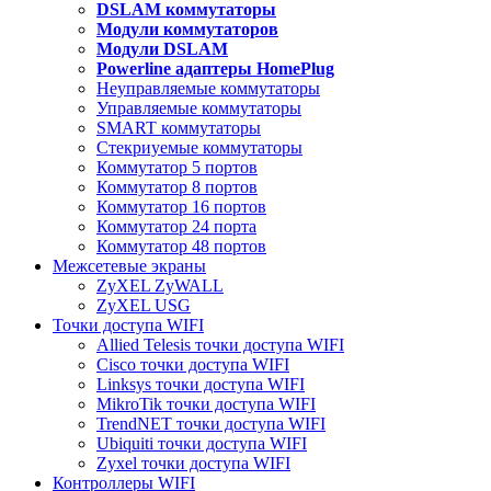
DSLAM коммутаторы
Модули коммутаторов
Модули DSLAM
Powerline адаптеры HomePlug
Неуправляемые коммутаторы
Управляемые коммутаторы
SMART коммутаторы
Стекриуемые коммутаторы
Коммутатор 5 портов
Коммутатор 8 портов
Коммутатор 16 портов
Коммутатор 24 порта
Коммутатор 48 портов
Межсетевые экраны
ZyXEL ZyWALL
ZyXEL USG
Точки доступа WIFI
Allied Telesis точки доступа WIFI
Cisco точки доступа WIFI
Linksys точки доступа WIFI
MikroTik точки доступа WIFI
TrendNET точки доступа WIFI
Ubiquiti точки доступа WIFI
Zyxel точки доступа WIFI
Контроллеры WIFI