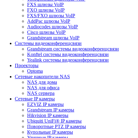
FXS шлюзы VoIP
FXO шлюзы VoIP
FXS/FXO шлюзы VoIP
AddPac шлюзы VoIP
Audiocodes шлюзы VoIP
Cisco шлюзы VoIP
Grandstream шлюзы VoIP
Системы видеоконференцсвязи
Grandstream системы видеоконференцсвязи
Konftel системы видеоконференцсвязи
Yealink системы видеоконференцсвязи
Проекторы
Optoma
Сетевые накопители NAS
NAS для дома
NAS для офиса
NAS сервера
Сетевые IP камеры
EZVIZ IP камеры
Grandstream IP камеры
Hikvision IP камеры
Ubiquiti UniFi® IP камеры
Поворотные PTZ IP камеры
Купольные IP камеры
Уличные IP камеры