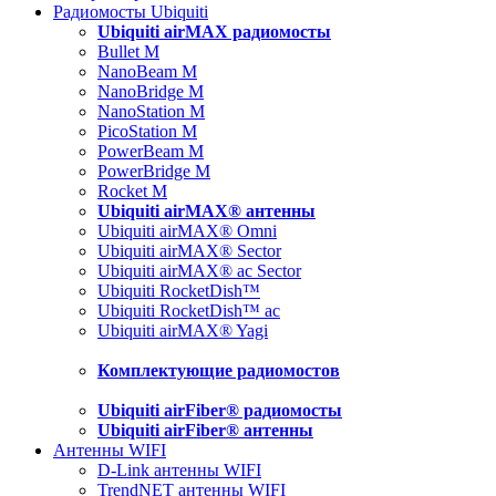
Радиомосты Ubiquiti
Ubiquiti airMAX радиомосты
Bullet M
NanoBeam M
NanoBridge M
NanoStation M
PicoStation M
PowerBeam M
PowerBridge M
Rocket M
Ubiquiti airMAX® антенны
Ubiquiti airMAX® Omni
Ubiquiti airMAX® Sector
Ubiquiti airMAX® ac Sector
Ubiquiti RocketDish™
Ubiquiti RocketDish™ ac
Ubiquiti airMAX® Yagi
Комплектующие радиомостов
Ubiquiti airFiber® радиомосты
Ubiquiti airFiber® антенны
Антенны WIFI
D-Link антенны WIFI
TrendNET антенны WIFI