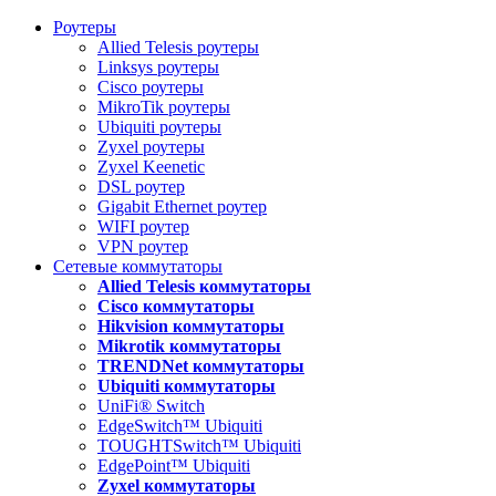
Роутеры
Allied Telesis роутеры
Linksys роутеры
Cisco роутеры
MikroTik роутеры
Ubiquiti роутеры
Zyxel роутеры
Zyxel Keenetic
DSL роутер
Gigabit Ethernet роутер
WIFI роутер
VPN роутер
Сетевые коммутаторы
Allied Telesis коммутаторы
Cisco коммутаторы
Hikvision коммутаторы
Mikrotik коммутаторы
TRENDNet коммутаторы
Ubiquiti коммутаторы
UniFi® Switch
EdgeSwitch™ Ubiquiti
TOUGHTSwitch™ Ubiquiti
EdgePoint™ Ubiquiti
Zyxel коммутаторы