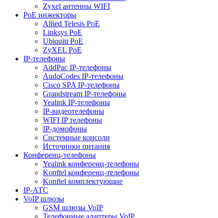
Zyxel антенны WIFI
PoE инжекторы
Allied Telesis PoE
Linksys PoE
Ubiquiti PoE
ZyXEL PoE
IP-телефоны
AddPac IP-телефоны
AudoCodes IP-телефоны
Cisco SPA IP-телефоны
Grandstream IP-телефоны
Yealink IP-телефоны
IP-видеотелефоны
WIFI IP телефоны
IP-домофоны
Системные консоли
Источники питания
Конференц-телефоны
Yealink конференц-телефоны
Konftel конференц-телефоны
Konftel комплектующие
IP-АТС
VoIP шлюзы
GSM шлюзы VoIP
Телефонные адаптеры VoIP