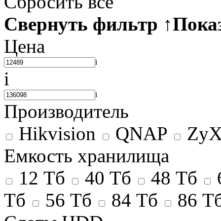
Сбросить все
Свернуть фильтр
↑
Пока
Цена
i
i
i
Производитель
Hikvision
QNAP
ZyX
Емкость хранилища
12 Тб
40 Тб
48 Тб
Тб
56 Тб
84 Тб
86 Т