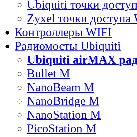
Ubiquiti точки досту
Zyxel точки доступа
Контроллеры WIFI
Радиомосты Ubiquiti
Ubiquiti airMAX ра
Bullet M
NanoBeam M
NanoBridge M
NanoStation M
PicoStation M