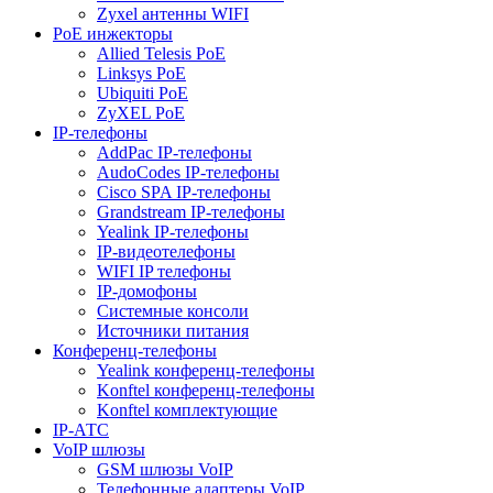
Zyxel антенны WIFI
PoE инжекторы
Allied Telesis PoE
Linksys PoE
Ubiquiti PoE
ZyXEL PoE
IP-телефоны
AddPac IP-телефоны
AudoCodes IP-телефоны
Cisco SPA IP-телефоны
Grandstream IP-телефоны
Yealink IP-телефоны
IP-видеотелефоны
WIFI IP телефоны
IP-домофоны
Системные консоли
Источники питания
Конференц-телефоны
Yealink конференц-телефоны
Konftel конференц-телефоны
Konftel комплектующие
IP-АТС
VoIP шлюзы
GSM шлюзы VoIP
Телефонные адаптеры VoIP