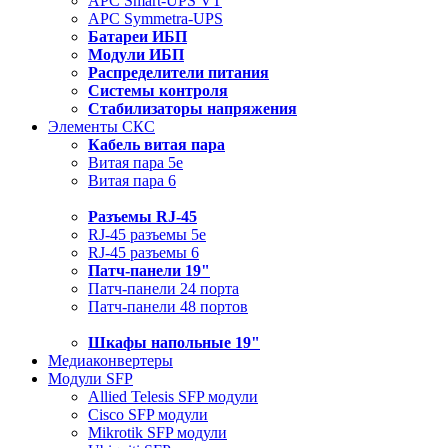
APC Smart-UPS VT
APC Symmetra-UPS
Батареи ИБП
Модули ИБП
Распределители питания
Системы контроля
Стабилизаторы напряжения
Элементы СКС
Кабель витая пара
Витая пара 5e
Витая пара 6
Разъемы RJ-45
RJ-45 разъемы 5e
RJ-45 разъемы 6
Патч-панели 19"
Патч-панели 24 порта
Патч-панели 48 портов
Шкафы напольные 19"
Медиаконвертеры
Модули SFP
Allied Telesis SFP модули
Cisco SFP модули
Mikrotik SFP модули