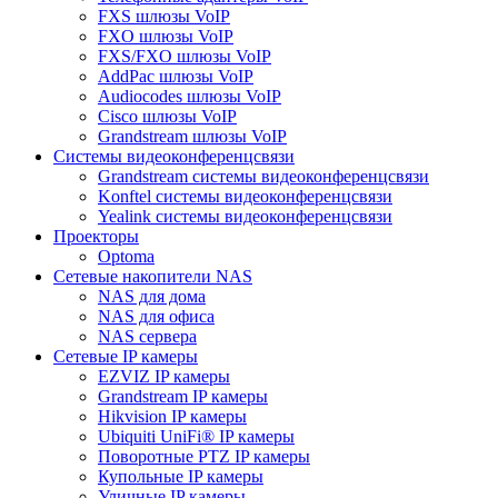
FXS шлюзы VoIP
FXO шлюзы VoIP
FXS/FXO шлюзы VoIP
AddPac шлюзы VoIP
Audiocodes шлюзы VoIP
Cisco шлюзы VoIP
Grandstream шлюзы VoIP
Системы видеоконференцсвязи
Grandstream системы видеоконференцсвязи
Konftel системы видеоконференцсвязи
Yealink системы видеоконференцсвязи
Проекторы
Optoma
Сетевые накопители NAS
NAS для дома
NAS для офиса
NAS сервера
Сетевые IP камеры
EZVIZ IP камеры
Grandstream IP камеры
Hikvision IP камеры
Ubiquiti UniFi® IP камеры
Поворотные PTZ IP камеры
Купольные IP камеры
Уличные IP камеры