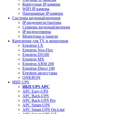
Корпусные IP камеры
WIFI IP камеры
Панорамные IP камеры
Системы видеонаблюдения
IP-видеорегистраторы
Серверы видеонаблюдения
IP видеосерверы
Мониторы и панели
Крепления для TV и мониторов
Ergotron LX
Ergotron Neo-Flex
Ergotron DS100
Ergotron MX
Ergotron ARM 200
Ergotron Direct 100
Ergotron аксессуары
ONKRON
ИБП UPS
ИБП UPS APC
APC Easy-UPS
APC Back-UPS
APC Back-UPS Pro
APC Smart-UPS
APC Smart-UPS On-Line