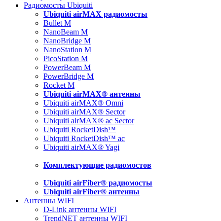
Радиомосты Ubiquiti
Ubiquiti airMAX радиомосты
Bullet M
NanoBeam M
NanoBridge M
NanoStation M
PicoStation M
PowerBeam M
PowerBridge M
Rocket M
Ubiquiti airMAX® антенны
Ubiquiti airMAX® Omni
Ubiquiti airMAX® Sector
Ubiquiti airMAX® ac Sector
Ubiquiti RocketDish™
Ubiquiti RocketDish™ ac
Ubiquiti airMAX® Yagi
Комплектующие радиомостов
Ubiquiti airFiber® радиомосты
Ubiquiti airFiber® антенны
Антенны WIFI
D-Link антенны WIFI
TrendNET антенны WIFI