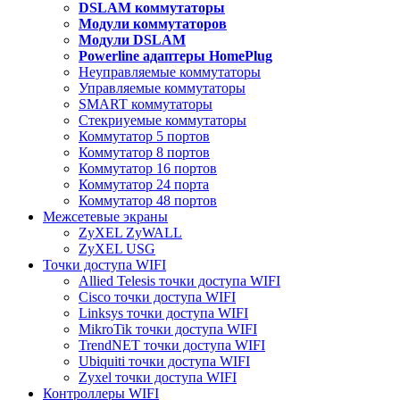
DSLAM коммутаторы
Модули коммутаторов
Модули DSLAM
Powerline адаптеры HomePlug
Неуправляемые коммутаторы
Управляемые коммутаторы
SMART коммутаторы
Стекриуемые коммутаторы
Коммутатор 5 портов
Коммутатор 8 портов
Коммутатор 16 портов
Коммутатор 24 порта
Коммутатор 48 портов
Межсетевые экраны
ZyXEL ZyWALL
ZyXEL USG
Точки доступа WIFI
Allied Telesis точки доступа WIFI
Cisco точки доступа WIFI
Linksys точки доступа WIFI
MikroTik точки доступа WIFI
TrendNET точки доступа WIFI
Ubiquiti точки доступа WIFI
Zyxel точки доступа WIFI
Контроллеры WIFI