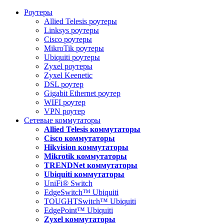
Роутеры
Allied Telesis роутеры
Linksys роутеры
Cisco роутеры
MikroTik роутеры
Ubiquiti роутеры
Zyxel роутеры
Zyxel Keenetic
DSL роутер
Gigabit Ethernet роутер
WIFI роутер
VPN роутер
Сетевые коммутаторы
Allied Telesis коммутаторы
Cisco коммутаторы
Hikvision коммутаторы
Mikrotik коммутаторы
TRENDNet коммутаторы
Ubiquiti коммутаторы
UniFi® Switch
EdgeSwitch™ Ubiquiti
TOUGHTSwitch™ Ubiquiti
EdgePoint™ Ubiquiti
Zyxel коммутаторы