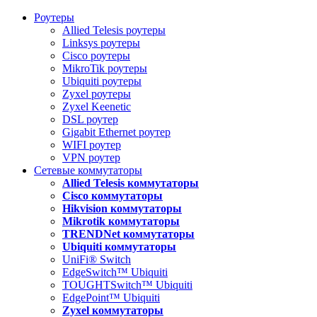
Роутеры
Allied Telesis роутеры
Linksys роутеры
Cisco роутеры
MikroTik роутеры
Ubiquiti роутеры
Zyxel роутеры
Zyxel Keenetic
DSL роутер
Gigabit Ethernet роутер
WIFI роутер
VPN роутер
Сетевые коммутаторы
Allied Telesis коммутаторы
Cisco коммутаторы
Hikvision коммутаторы
Mikrotik коммутаторы
TRENDNet коммутаторы
Ubiquiti коммутаторы
UniFi® Switch
EdgeSwitch™ Ubiquiti
TOUGHTSwitch™ Ubiquiti
EdgePoint™ Ubiquiti
Zyxel коммутаторы