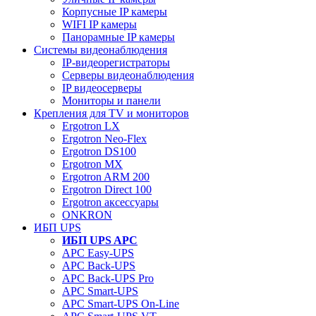
Корпусные IP камеры
WIFI IP камеры
Панорамные IP камеры
Системы видеонаблюдения
IP-видеорегистраторы
Серверы видеонаблюдения
IP видеосерверы
Мониторы и панели
Крепления для TV и мониторов
Ergotron LX
Ergotron Neo-Flex
Ergotron DS100
Ergotron MX
Ergotron ARM 200
Ergotron Direct 100
Ergotron аксессуары
ONKRON
ИБП UPS
ИБП UPS APC
APC Easy-UPS
APC Back-UPS
APC Back-UPS Pro
APC Smart-UPS
APC Smart-UPS On-Line