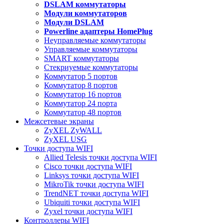
DSLAM коммутаторы
Модули коммутаторов
Модули DSLAM
Powerline адаптеры HomePlug
Неуправляемые коммутаторы
Управляемые коммутаторы
SMART коммутаторы
Стекриуемые коммутаторы
Коммутатор 5 портов
Коммутатор 8 портов
Коммутатор 16 портов
Коммутатор 24 порта
Коммутатор 48 портов
Межсетевые экраны
ZyXEL ZyWALL
ZyXEL USG
Точки доступа WIFI
Allied Telesis точки доступа WIFI
Cisco точки доступа WIFI
Linksys точки доступа WIFI
MikroTik точки доступа WIFI
TrendNET точки доступа WIFI
Ubiquiti точки доступа WIFI
Zyxel точки доступа WIFI
Контроллеры WIFI