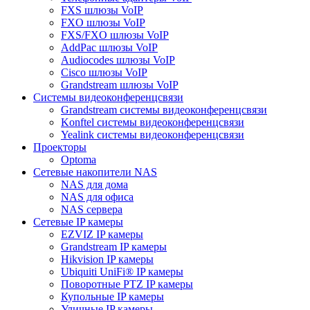
FXS шлюзы VoIP
FXO шлюзы VoIP
FXS/FXO шлюзы VoIP
AddPac шлюзы VoIP
Audiocodes шлюзы VoIP
Cisco шлюзы VoIP
Grandstream шлюзы VoIP
Системы видеоконференцсвязи
Grandstream системы видеоконференцсвязи
Konftel системы видеоконференцсвязи
Yealink системы видеоконференцсвязи
Проекторы
Optoma
Сетевые накопители NAS
NAS для дома
NAS для офиса
NAS сервера
Сетевые IP камеры
EZVIZ IP камеры
Grandstream IP камеры
Hikvision IP камеры
Ubiquiti UniFi® IP камеры
Поворотные PTZ IP камеры
Купольные IP камеры
Уличные IP камеры