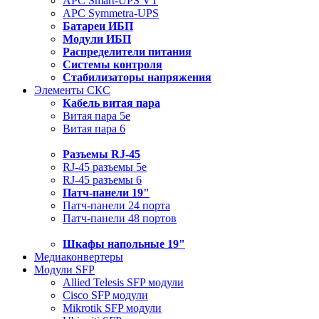
APC Smart-UPS VT
APC Symmetra-UPS
Батареи ИБП
Модули ИБП
Распределители питания
Системы контроля
Стабилизаторы напряжения
Элементы СКС
Кабель витая пара
Витая пара 5e
Витая пара 6
Разъемы RJ-45
RJ-45 разъемы 5e
RJ-45 разъемы 6
Патч-панели 19"
Патч-панели 24 порта
Патч-панели 48 портов
Шкафы напольные 19"
Медиаконвертеры
Модули SFP
Allied Telesis SFP модули
Cisco SFP модули
Mikrotik SFP модули