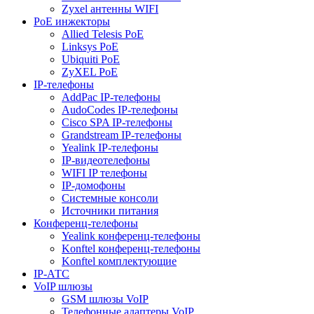
Zyxel антенны WIFI
PoE инжекторы
Allied Telesis PoE
Linksys PoE
Ubiquiti PoE
ZyXEL PoE
IP-телефоны
AddPac IP-телефоны
AudoCodes IP-телефоны
Cisco SPA IP-телефоны
Grandstream IP-телефоны
Yealink IP-телефоны
IP-видеотелефоны
WIFI IP телефоны
IP-домофоны
Системные консоли
Источники питания
Конференц-телефоны
Yealink конференц-телефоны
Konftel конференц-телефоны
Konftel комплектующие
IP-АТС
VoIP шлюзы
GSM шлюзы VoIP
Телефонные адаптеры VoIP