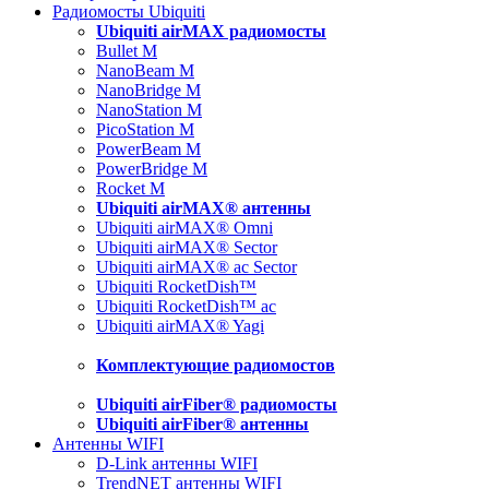
Радиомосты Ubiquiti
Ubiquiti airMAX радиомосты
Bullet M
NanoBeam M
NanoBridge M
NanoStation M
PicoStation M
PowerBeam M
PowerBridge M
Rocket M
Ubiquiti airMAX® антенны
Ubiquiti airMAX® Omni
Ubiquiti airMAX® Sector
Ubiquiti airMAX® ac Sector
Ubiquiti RocketDish™
Ubiquiti RocketDish™ ac
Ubiquiti airMAX® Yagi
Комплектующие радиомостов
Ubiquiti airFiber® радиомосты
Ubiquiti airFiber® антенны
Антенны WIFI
D-Link антенны WIFI
TrendNET антенны WIFI