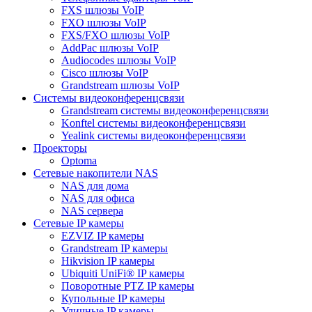
FXS шлюзы VoIP
FXO шлюзы VoIP
FXS/FXO шлюзы VoIP
AddPac шлюзы VoIP
Audiocodes шлюзы VoIP
Cisco шлюзы VoIP
Grandstream шлюзы VoIP
Системы видеоконференцсвязи
Grandstream системы видеоконференцсвязи
Konftel системы видеоконференцсвязи
Yealink системы видеоконференцсвязи
Проекторы
Optoma
Сетевые накопители NAS
NAS для дома
NAS для офиса
NAS сервера
Сетевые IP камеры
EZVIZ IP камеры
Grandstream IP камеры
Hikvision IP камеры
Ubiquiti UniFi® IP камеры
Поворотные PTZ IP камеры
Купольные IP камеры
Уличные IP камеры