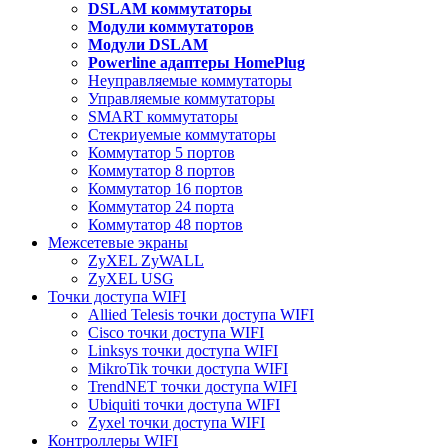
DSLAM коммутаторы
Модули коммутаторов
Модули DSLAM
Powerline адаптеры HomePlug
Неуправляемые коммутаторы
Управляемые коммутаторы
SMART коммутаторы
Стекриуемые коммутаторы
Коммутатор 5 портов
Коммутатор 8 портов
Коммутатор 16 портов
Коммутатор 24 порта
Коммутатор 48 портов
Межсетевые экраны
ZyXEL ZyWALL
ZyXEL USG
Точки доступа WIFI
Allied Telesis точки доступа WIFI
Cisco точки доступа WIFI
Linksys точки доступа WIFI
MikroTik точки доступа WIFI
TrendNET точки доступа WIFI
Ubiquiti точки доступа WIFI
Zyxel точки доступа WIFI
Контроллеры WIFI