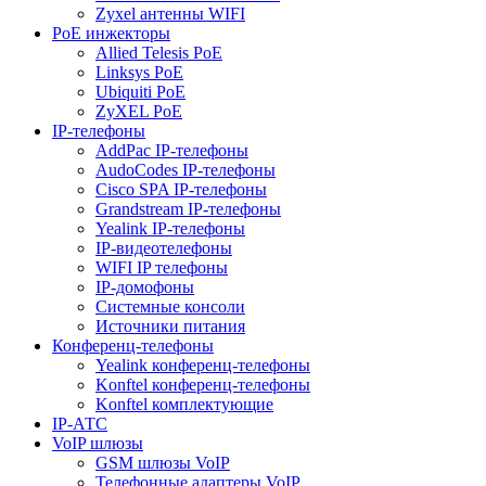
Zyxel антенны WIFI
PoE инжекторы
Allied Telesis PoE
Linksys PoE
Ubiquiti PoE
ZyXEL PoE
IP-телефоны
AddPac IP-телефоны
AudoCodes IP-телефоны
Cisco SPA IP-телефоны
Grandstream IP-телефоны
Yealink IP-телефоны
IP-видеотелефоны
WIFI IP телефоны
IP-домофоны
Системные консоли
Источники питания
Конференц-телефоны
Yealink конференц-телефоны
Konftel конференц-телефоны
Konftel комплектующие
IP-АТС
VoIP шлюзы
GSM шлюзы VoIP
Телефонные адаптеры VoIP