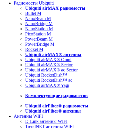
Радиомосты Ubiquiti
Ubiquiti airMAX радиомосты
Bullet M
NanoBeam M
NanoBridge M
NanoStation M
PicoStation M
PowerBeam M
PowerBridge M
Rocket M
Ubiquiti airMAX® антенны
Ubiquiti airMAX® Omni
Ubiquiti airMAX® Sector
Ubiquiti airMAX® ac Sector
Ubiquiti RocketDish™
Ubiquiti RocketDish™ ac
Ubiquiti airMAX® Yagi
Комплектующие радиомостов
Ubiquiti airFiber® радиомосты
Ubiquiti airFiber® антенны
Антенны WIFI
D-Link антенны WIFI
TrendNET антенны WIFI