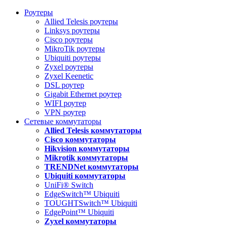
Роутеры
Allied Telesis роутеры
Linksys роутеры
Cisco роутеры
MikroTik роутеры
Ubiquiti роутеры
Zyxel роутеры
Zyxel Keenetic
DSL роутер
Gigabit Ethernet роутер
WIFI роутер
VPN роутер
Сетевые коммутаторы
Allied Telesis коммутаторы
Cisco коммутаторы
Hikvision коммутаторы
Mikrotik коммутаторы
TRENDNet коммутаторы
Ubiquiti коммутаторы
UniFi® Switch
EdgeSwitch™ Ubiquiti
TOUGHTSwitch™ Ubiquiti
EdgePoint™ Ubiquiti
Zyxel коммутаторы