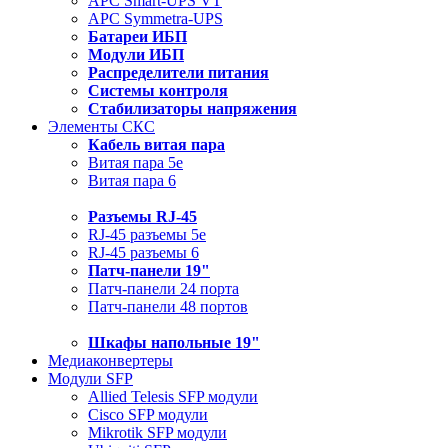
APC Smart-UPS VT
APC Symmetra-UPS
Батареи ИБП
Модули ИБП
Распределители питания
Системы контроля
Стабилизаторы напряжения
Элементы СКС
Кабель витая пара
Витая пара 5e
Витая пара 6
Разъемы RJ-45
RJ-45 разъемы 5e
RJ-45 разъемы 6
Патч-панели 19"
Патч-панели 24 порта
Патч-панели 48 портов
Шкафы напольные 19"
Медиаконвертеры
Модули SFP
Allied Telesis SFP модули
Cisco SFP модули
Mikrotik SFP модули