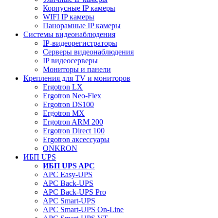
Корпусные IP камеры
WIFI IP камеры
Панорамные IP камеры
Системы видеонаблюдения
IP-видеорегистраторы
Серверы видеонаблюдения
IP видеосерверы
Мониторы и панели
Крепления для TV и мониторов
Ergotron LX
Ergotron Neo-Flex
Ergotron DS100
Ergotron MX
Ergotron ARM 200
Ergotron Direct 100
Ergotron аксессуары
ONKRON
ИБП UPS
ИБП UPS APC
APC Easy-UPS
APC Back-UPS
APC Back-UPS Pro
APC Smart-UPS
APC Smart-UPS On-Line