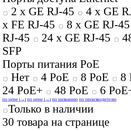
2 x GE RJ-45
4 x GE R
x FE RJ-45
8 x GE RJ-4
RJ-45
24 x GE RJ-45
48
SFP
Порты питания PoE
Нет
4 PoE
8 PoE
8 
24 PoE+
48 PoE
6 PoE
по цене
i
→
i
по цене
i
→
i
по названию
по производителю
Только в наличии
30 товара на странице