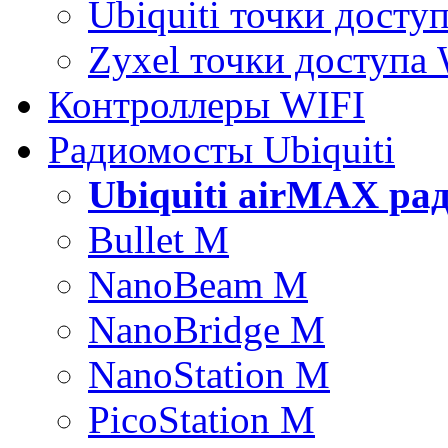
Ubiquiti точки досту
Zyxel точки доступа
Контроллеры WIFI
Радиомосты Ubiquiti
Ubiquiti airMAX ра
Bullet M
NanoBeam M
NanoBridge M
NanoStation M
PicoStation M