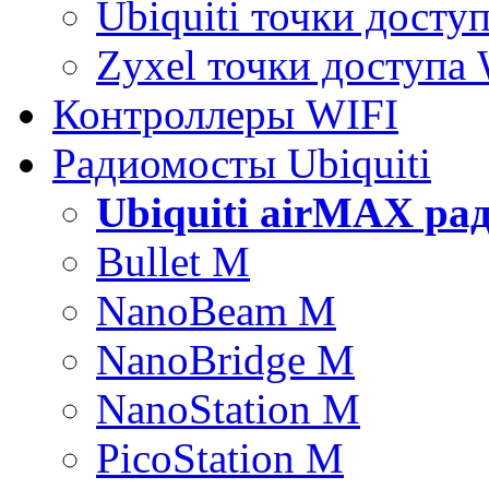
Ubiquiti точки досту
Zyxel точки доступа
Контроллеры WIFI
Радиомосты Ubiquiti
Ubiquiti airMAX ра
Bullet M
NanoBeam M
NanoBridge M
NanoStation M
PicoStation M