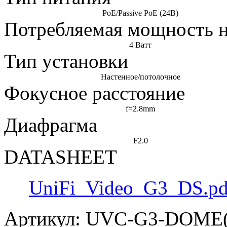
PoE/Passive PoE (24В)
Потребляемая мощность 
4 Ватт
Тип установки
Настенное/потолочное
Фокусное расстояние
f=2.8mm
Диафрагма
F2.0
DATASHEET
UniFi_Video_G3_DS.pd
Артикул:
UVC-G3-DOME