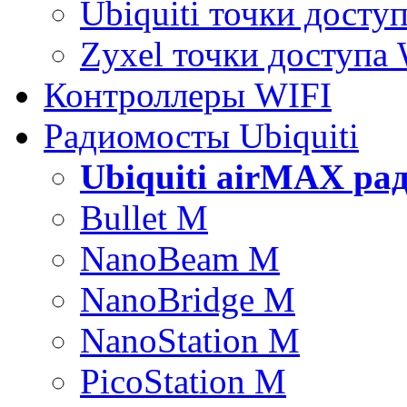
Ubiquiti точки досту
Zyxel точки доступа
Контроллеры WIFI
Радиомосты Ubiquiti
Ubiquiti airMAX ра
Bullet M
NanoBeam M
NanoBridge M
NanoStation M
PicoStation M