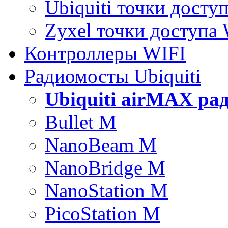
Ubiquiti точки досту
Zyxel точки доступа
Контроллеры WIFI
Радиомосты Ubiquiti
Ubiquiti airMAX ра
Bullet M
NanoBeam M
NanoBridge M
NanoStation M
PicoStation M