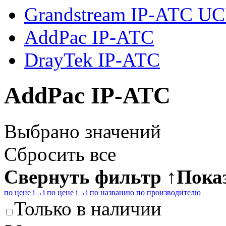
Grandstream IP-АТС U
AddPac IP-АТС
DrayTek IP-АТС
AddPac IP-АТС
Выбрано
значений
Сбросить все
Свернуть фильтр
↑
Пока
по цене
i
→
i
по цене
i
→
i
по названию
по производителю
Только в наличии