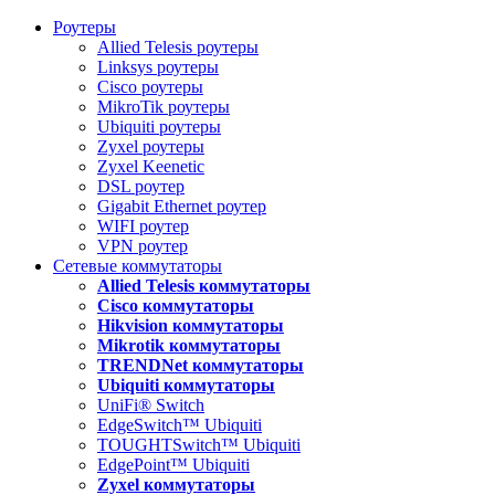
Роутеры
Allied Telesis роутеры
Linksys роутеры
Cisco роутеры
MikroTik роутеры
Ubiquiti роутеры
Zyxel роутеры
Zyxel Keenetic
DSL роутер
Gigabit Ethernet роутер
WIFI роутер
VPN роутер
Сетевые коммутаторы
Allied Telesis коммутаторы
Cisco коммутаторы
Hikvision коммутаторы
Mikrotik коммутаторы
TRENDNet коммутаторы
Ubiquiti коммутаторы
UniFi® Switch
EdgeSwitch™ Ubiquiti
TOUGHTSwitch™ Ubiquiti
EdgePoint™ Ubiquiti
Zyxel коммутаторы