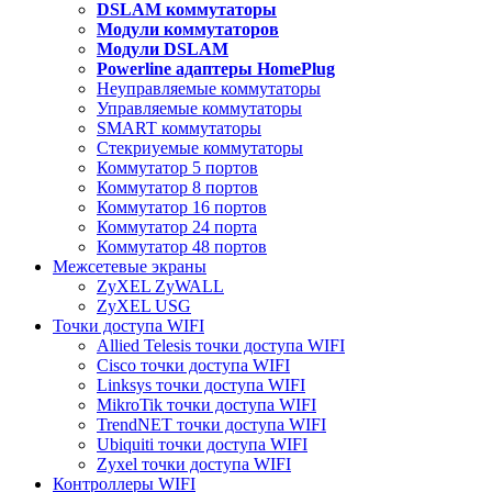
DSLAM коммутаторы
Модули коммутаторов
Модули DSLAM
Powerline адаптеры HomePlug
Неуправляемые коммутаторы
Управляемые коммутаторы
SMART коммутаторы
Стекриуемые коммутаторы
Коммутатор 5 портов
Коммутатор 8 портов
Коммутатор 16 портов
Коммутатор 24 порта
Коммутатор 48 портов
Межсетевые экраны
ZyXEL ZyWALL
ZyXEL USG
Точки доступа WIFI
Allied Telesis точки доступа WIFI
Cisco точки доступа WIFI
Linksys точки доступа WIFI
MikroTik точки доступа WIFI
TrendNET точки доступа WIFI
Ubiquiti точки доступа WIFI
Zyxel точки доступа WIFI
Контроллеры WIFI