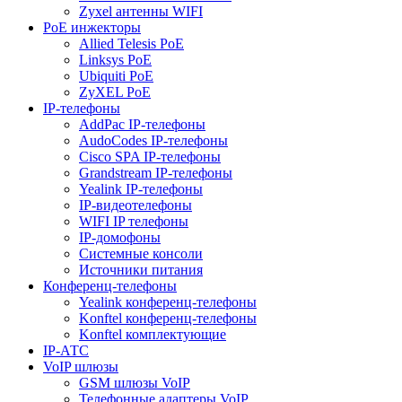
Zyxel антенны WIFI
PoE инжекторы
Allied Telesis PoE
Linksys PoE
Ubiquiti PoE
ZyXEL PoE
IP-телефоны
AddPac IP-телефоны
AudoCodes IP-телефоны
Cisco SPA IP-телефоны
Grandstream IP-телефоны
Yealink IP-телефоны
IP-видеотелефоны
WIFI IP телефоны
IP-домофоны
Системные консоли
Источники питания
Конференц-телефоны
Yealink конференц-телефоны
Konftel конференц-телефоны
Konftel комплектующие
IP-АТС
VoIP шлюзы
GSM шлюзы VoIP
Телефонные адаптеры VoIP