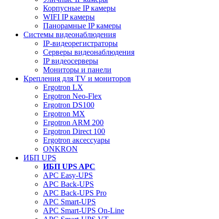
Корпусные IP камеры
WIFI IP камеры
Панорамные IP камеры
Системы видеонаблюдения
IP-видеорегистраторы
Серверы видеонаблюдения
IP видеосерверы
Мониторы и панели
Крепления для TV и мониторов
Ergotron LX
Ergotron Neo-Flex
Ergotron DS100
Ergotron MX
Ergotron ARM 200
Ergotron Direct 100
Ergotron аксессуары
ONKRON
ИБП UPS
ИБП UPS APC
APC Easy-UPS
APC Back-UPS
APC Back-UPS Pro
APC Smart-UPS
APC Smart-UPS On-Line