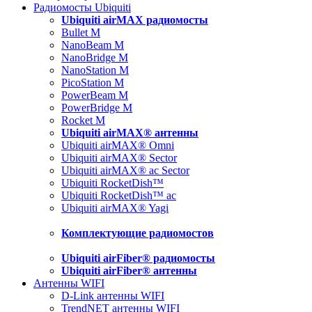
Радиомосты Ubiquiti
Ubiquiti airMAX радиомосты
Bullet M
NanoBeam M
NanoBridge M
NanoStation M
PicoStation M
PowerBeam M
PowerBridge M
Rocket M
Ubiquiti airMAX® антенны
Ubiquiti airMAX® Omni
Ubiquiti airMAX® Sector
Ubiquiti airMAX® ac Sector
Ubiquiti RocketDish™
Ubiquiti RocketDish™ ac
Ubiquiti airMAX® Yagi
Комплектующие радиомостов
Ubiquiti airFiber® радиомосты
Ubiquiti airFiber® антенны
Антенны WIFI
D-Link антенны WIFI
TrendNET антенны WIFI