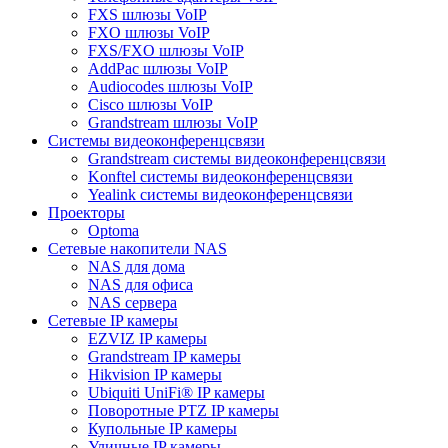
FXS шлюзы VoIP
FXO шлюзы VoIP
FXS/FXO шлюзы VoIP
AddPac шлюзы VoIP
Audiocodes шлюзы VoIP
Cisco шлюзы VoIP
Grandstream шлюзы VoIP
Системы видеоконференцсвязи
Grandstream системы видеоконференцсвязи
Konftel системы видеоконференцсвязи
Yealink системы видеоконференцсвязи
Проекторы
Optoma
Сетевые накопители NAS
NAS для дома
NAS для офиса
NAS сервера
Сетевые IP камеры
EZVIZ IP камеры
Grandstream IP камеры
Hikvision IP камеры
Ubiquiti UniFi® IP камеры
Поворотные PTZ IP камеры
Купольные IP камеры
Уличные IP камеры