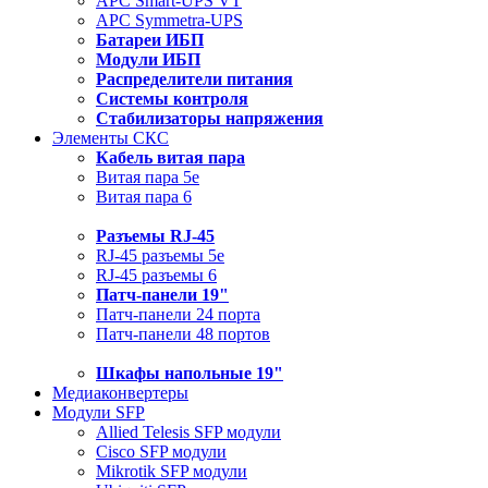
APC Smart-UPS VT
APC Symmetra-UPS
Батареи ИБП
Модули ИБП
Распределители питания
Системы контроля
Стабилизаторы напряжения
Элементы СКС
Кабель витая пара
Витая пара 5e
Витая пара 6
Разъемы RJ-45
RJ-45 разъемы 5e
RJ-45 разъемы 6
Патч-панели 19"
Патч-панели 24 порта
Патч-панели 48 портов
Шкафы напольные 19"
Медиаконвертеры
Модули SFP
Allied Telesis SFP модули
Cisco SFP модули
Mikrotik SFP модули