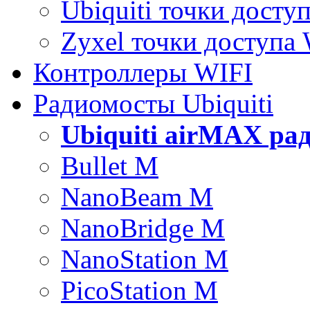
Ubiquiti точки досту
Zyxel точки доступа
Контроллеры WIFI
Радиомосты Ubiquiti
Ubiquiti airMAX ра
Bullet M
NanoBeam M
NanoBridge M
NanoStation M
PicoStation M