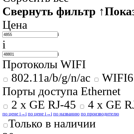
Свернуть фильтр
↑
Пока
Цена
i
i
i
Протоколы WIFI
802.11a/b/g/n/ac
WIFI6
Порты доступа Ethernet
2 x GE RJ-45
4 x GE R
по цене
i
→
i
по цене
i
→
i
по названию
по производителю
Только в наличии