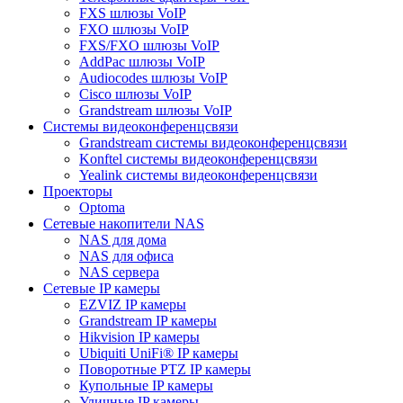
FXS шлюзы VoIP
FXO шлюзы VoIP
FXS/FXO шлюзы VoIP
AddPac шлюзы VoIP
Audiocodes шлюзы VoIP
Cisco шлюзы VoIP
Grandstream шлюзы VoIP
Системы видеоконференцсвязи
Grandstream системы видеоконференцсвязи
Konftel системы видеоконференцсвязи
Yealink системы видеоконференцсвязи
Проекторы
Optoma
Сетевые накопители NAS
NAS для дома
NAS для офиса
NAS сервера
Сетевые IP камеры
EZVIZ IP камеры
Grandstream IP камеры
Hikvision IP камеры
Ubiquiti UniFi® IP камеры
Поворотные PTZ IP камеры
Купольные IP камеры
Уличные IP камеры