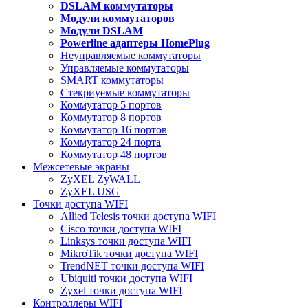
DSLAM коммутаторы
Модули коммутаторов
Модули DSLAM
Powerline адаптеры HomePlug
Неуправляемые коммутаторы
Управляемые коммутаторы
SMART коммутаторы
Стекриуемые коммутаторы
Коммутатор 5 портов
Коммутатор 8 портов
Коммутатор 16 портов
Коммутатор 24 порта
Коммутатор 48 портов
Межсетевые экраны
ZyXEL ZyWALL
ZyXEL USG
Точки доступа WIFI
Allied Telesis точки доступа WIFI
Cisco точки доступа WIFI
Linksys точки доступа WIFI
MikroTik точки доступа WIFI
TrendNET точки доступа WIFI
Ubiquiti точки доступа WIFI
Zyxel точки доступа WIFI
Контроллеры WIFI