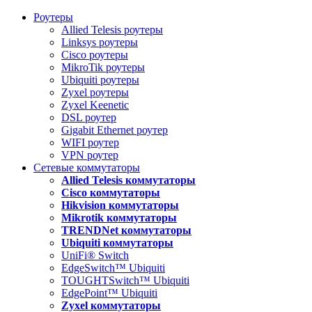
Роутеры
Allied Telesis роутеры
Linksys роутеры
Cisco роутеры
MikroTik роутеры
Ubiquiti роутеры
Zyxel роутеры
Zyxel Keenetic
DSL роутер
Gigabit Ethernet роутер
WIFI роутер
VPN роутер
Сетевые коммутаторы
Allied Telesis коммутаторы
Cisco коммутаторы
Hikvision коммутаторы
Mikrotik коммутаторы
TRENDNet коммутаторы
Ubiquiti коммутаторы
UniFi® Switch
EdgeSwitch™ Ubiquiti
TOUGHTSwitch™ Ubiquiti
EdgePoint™ Ubiquiti
Zyxel коммутаторы