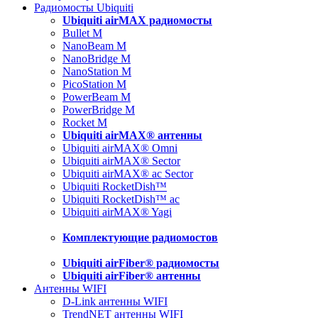
Радиомосты Ubiquiti
Ubiquiti airMAX радиомосты
Bullet M
NanoBeam M
NanoBridge M
NanoStation M
PicoStation M
PowerBeam M
PowerBridge M
Rocket M
Ubiquiti airMAX® антенны
Ubiquiti airMAX® Omni
Ubiquiti airMAX® Sector
Ubiquiti airMAX® ac Sector
Ubiquiti RocketDish™
Ubiquiti RocketDish™ ac
Ubiquiti airMAX® Yagi
Комплектующие радиомостов
Ubiquiti airFiber® радиомосты
Ubiquiti airFiber® антенны
Антенны WIFI
D-Link антенны WIFI
TrendNET антенны WIFI