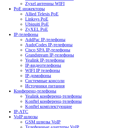
Zyxel антенны WIFI
PoE инжекторы
Allied Telesis PoE
Linksys PoE
Ubiquiti PoE
ZyXEL PoE
IP-телефоны
AddPac IP-телефоны
AudoCodes IP-телефоны
Cisco SPA IP-телефоны
Grandstream IP-телефоны
Yealink IP-телефоны
IP-видеотелефоны
WIFI IP телефоны
IP-домофоны
Системные консоли
Источники питания
Конференц-телефоны
Yealink конференц-телефоны
Konftel конференц-телефоны
Konftel комплектующие
IP-АТС
VoIP шлюзы
GSM шлюзы VoIP
Телефонные адаптеры VoIP