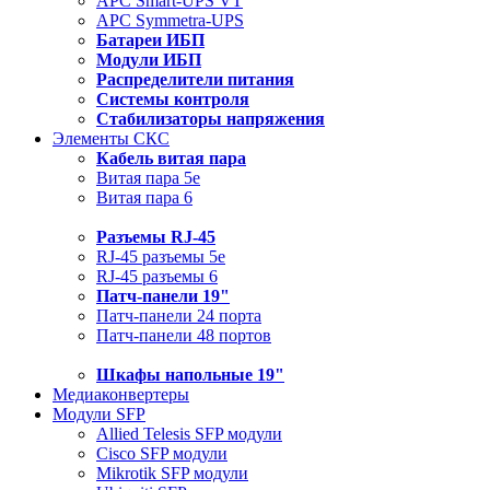
APC Smart-UPS VT
APC Symmetra-UPS
Батареи ИБП
Модули ИБП
Распределители питания
Системы контроля
Стабилизаторы напряжения
Элементы СКС
Кабель витая пара
Витая пара 5e
Витая пара 6
Разъемы RJ-45
RJ-45 разъемы 5e
RJ-45 разъемы 6
Патч-панели 19"
Патч-панели 24 порта
Патч-панели 48 портов
Шкафы напольные 19"
Медиаконвертеры
Модули SFP
Allied Telesis SFP модули
Cisco SFP модули
Mikrotik SFP модули