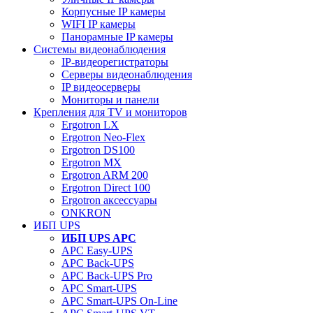
Корпусные IP камеры
WIFI IP камеры
Панорамные IP камеры
Системы видеонаблюдения
IP-видеорегистраторы
Серверы видеонаблюдения
IP видеосерверы
Мониторы и панели
Крепления для TV и мониторов
Ergotron LX
Ergotron Neo-Flex
Ergotron DS100
Ergotron MX
Ergotron ARM 200
Ergotron Direct 100
Ergotron аксессуары
ONKRON
ИБП UPS
ИБП UPS APC
APC Easy-UPS
APC Back-UPS
APC Back-UPS Pro
APC Smart-UPS
APC Smart-UPS On-Line