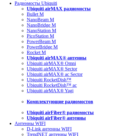
Радиомосты Ubiquiti
Ubiquiti airMAX радиомосты
Bullet M
NanoBeam M
NanoBridge M
NanoStation M
PicoStation M
PowerBeam M
PowerBridge M
Rocket M
Ubiquiti airMAX® антенны
Ubiquiti airMAX® Omni
Ubiquiti airMAX® Sector
Ubiquiti airMAX® ac Sector
Ubiquiti RocketDish™
Ubiquiti RocketDish™ ac
Ubiquiti airMAX® Yagi
Комплектующие радиомостов
Ubiquiti airFiber® радиомосты
Ubiquiti airFiber® антенны
Антенны WIFI
D-Link антенны WIFI
TrendNET антенны WIFI