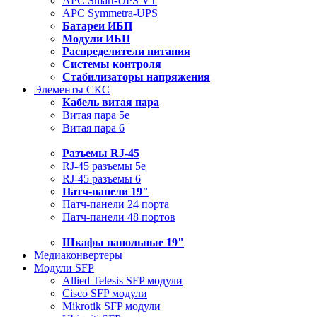
APC Smart-UPS VT
APC Symmetra-UPS
Батареи ИБП
Модули ИБП
Распределители питания
Системы контроля
Стабилизаторы напряжения
Элементы СКС
Кабель витая пара
Витая пара 5e
Витая пара 6
Разъемы RJ-45
RJ-45 разъемы 5e
RJ-45 разъемы 6
Патч-панели 19"
Патч-панели 24 порта
Патч-панели 48 портов
Шкафы напольные 19"
Медиаконвертеры
Модули SFP
Allied Telesis SFP модули
Cisco SFP модули
Mikrotik SFP модули