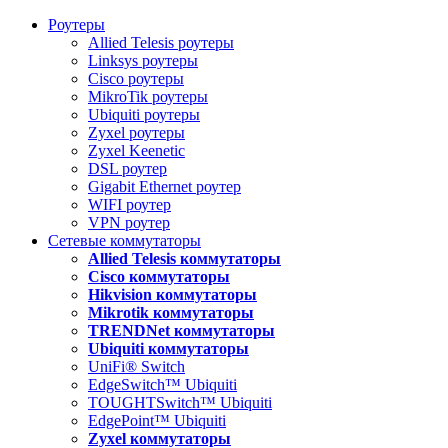
Роутеры
Allied Telesis роутеры
Linksys роутеры
Cisco роутеры
MikroTik роутеры
Ubiquiti роутеры
Zyxel роутеры
Zyxel Keenetic
DSL роутер
Gigabit Ethernet роутер
WIFI роутер
VPN роутер
Сетевые коммутаторы
Allied Telesis коммутаторы
Cisco коммутаторы
Hikvision коммутаторы
Mikrotik коммутаторы
TRENDNet коммутаторы
Ubiquiti коммутаторы
UniFi® Switch
EdgeSwitch™ Ubiquiti
TOUGHTSwitch™ Ubiquiti
EdgePoint™ Ubiquiti
Zyxel коммутаторы