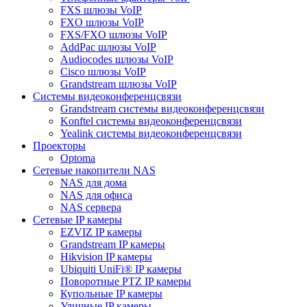
FXS шлюзы VoIP
FXO шлюзы VoIP
FXS/FXO шлюзы VoIP
AddPac шлюзы VoIP
Audiocodes шлюзы VoIP
Cisco шлюзы VoIP
Grandstream шлюзы VoIP
Системы видеоконференцсвязи
Grandstream системы видеоконференцсвязи
Konftel системы видеоконференцсвязи
Yealink системы видеоконференцсвязи
Проекторы
Optoma
Сетевые накопители NAS
NAS для дома
NAS для офиса
NAS сервера
Сетевые IP камеры
EZVIZ IP камеры
Grandstream IP камеры
Hikvision IP камеры
Ubiquiti UniFi® IP камеры
Поворотные PTZ IP камеры
Купольные IP камеры
Уличные IP камеры