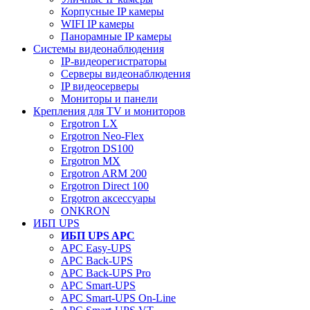
Корпусные IP камеры
WIFI IP камеры
Панорамные IP камеры
Системы видеонаблюдения
IP-видеорегистраторы
Серверы видеонаблюдения
IP видеосерверы
Мониторы и панели
Крепления для TV и мониторов
Ergotron LX
Ergotron Neo-Flex
Ergotron DS100
Ergotron MX
Ergotron ARM 200
Ergotron Direct 100
Ergotron аксессуары
ONKRON
ИБП UPS
ИБП UPS APC
APC Easy-UPS
APC Back-UPS
APC Back-UPS Pro
APC Smart-UPS
APC Smart-UPS On-Line