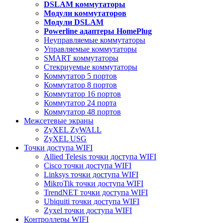
DSLAM коммутаторы
Модули коммутаторов
Модули DSLAM
Powerline адаптеры HomePlug
Неуправляемые коммутаторы
Управляемые коммутаторы
SMART коммутаторы
Стекриуемые коммутаторы
Коммутатор 5 портов
Коммутатор 8 портов
Коммутатор 16 портов
Коммутатор 24 порта
Коммутатор 48 портов
Межсетевые экраны
ZyXEL ZyWALL
ZyXEL USG
Точки доступа WIFI
Allied Telesis точки доступа WIFI
Cisco точки доступа WIFI
Linksys точки доступа WIFI
MikroTik точки доступа WIFI
TrendNET точки доступа WIFI
Ubiquiti точки доступа WIFI
Zyxel точки доступа WIFI
Контроллеры WIFI