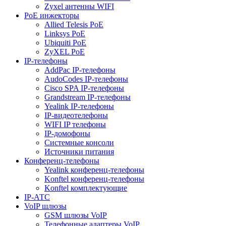
Zyxel антенны WIFI
PoE инжекторы
Allied Telesis PoE
Linksys PoE
Ubiquiti PoE
ZyXEL PoE
IP-телефоны
AddPac IP-телефоны
AudoCodes IP-телефоны
Cisco SPA IP-телефоны
Grandstream IP-телефоны
Yealink IP-телефоны
IP-видеотелефоны
WIFI IP телефоны
IP-домофоны
Системные консоли
Источники питания
Конференц-телефоны
Yealink конференц-телефоны
Konftel конференц-телефоны
Konftel комплектующие
IP-АТС
VoIP шлюзы
GSM шлюзы VoIP
Телефонные адаптеры VoIP