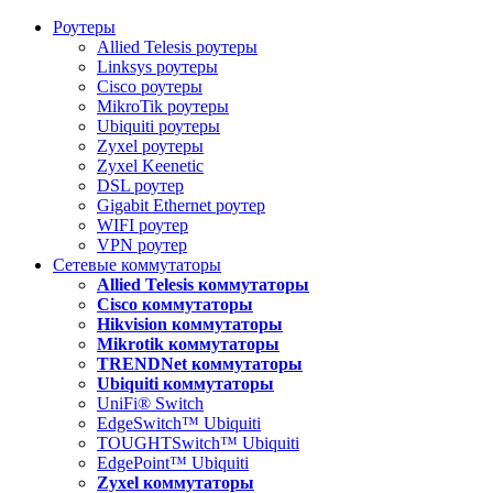
Роутеры
Allied Telesis роутеры
Linksys роутеры
Cisco роутеры
MikroTik роутеры
Ubiquiti роутеры
Zyxel роутеры
Zyxel Keenetic
DSL роутер
Gigabit Ethernet роутер
WIFI роутер
VPN роутер
Сетевые коммутаторы
Allied Telesis коммутаторы
Cisco коммутаторы
Hikvision коммутаторы
Mikrotik коммутаторы
TRENDNet коммутаторы
Ubiquiti коммутаторы
UniFi® Switch
EdgeSwitch™ Ubiquiti
TOUGHTSwitch™ Ubiquiti
EdgePoint™ Ubiquiti
Zyxel коммутаторы