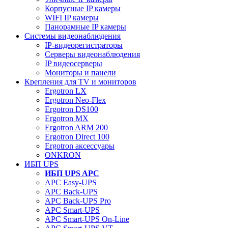
Корпусные IP камеры
WIFI IP камеры
Панорамные IP камеры
Системы видеонаблюдения
IP-видеорегистраторы
Серверы видеонаблюдения
IP видеосерверы
Мониторы и панели
Крепления для TV и мониторов
Ergotron LX
Ergotron Neo-Flex
Ergotron DS100
Ergotron MX
Ergotron ARM 200
Ergotron Direct 100
Ergotron аксессуары
ONKRON
ИБП UPS
ИБП UPS APC
APC Easy-UPS
APC Back-UPS
APC Back-UPS Pro
APC Smart-UPS
APC Smart-UPS On-Line