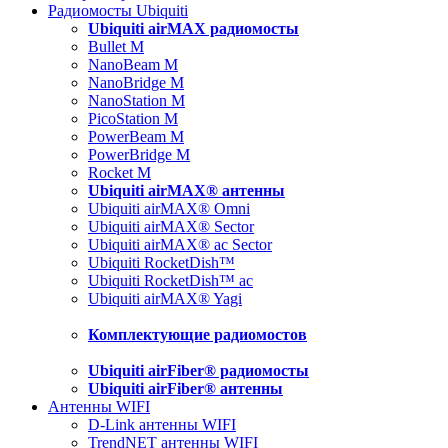
Радиомосты Ubiquiti
Ubiquiti airMAX радиомосты
Bullet M
NanoBeam M
NanoBridge M
NanoStation M
PicoStation M
PowerBeam M
PowerBridge M
Rocket M
Ubiquiti airMAX® антенны
Ubiquiti airMAX® Omni
Ubiquiti airMAX® Sector
Ubiquiti airMAX® ac Sector
Ubiquiti RocketDish™
Ubiquiti RocketDish™ ac
Ubiquiti airMAX® Yagi
Комплектующие радиомостов
Ubiquiti airFiber® радиомосты
Ubiquiti airFiber® антенны
Антенны WIFI
D-Link антенны WIFI
TrendNET антенны WIFI