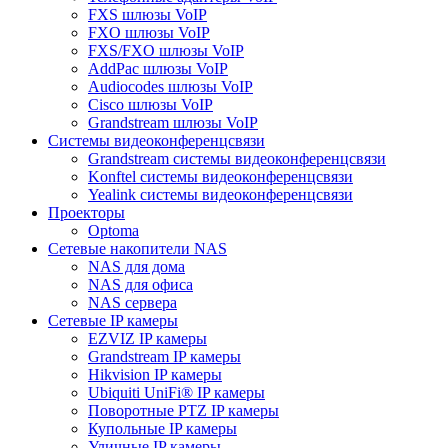
FXS шлюзы VoIP
FXO шлюзы VoIP
FXS/FXO шлюзы VoIP
AddPac шлюзы VoIP
Audiocodes шлюзы VoIP
Cisco шлюзы VoIP
Grandstream шлюзы VoIP
Системы видеоконференцсвязи
Grandstream системы видеоконференцсвязи
Konftel системы видеоконференцсвязи
Yealink системы видеоконференцсвязи
Проекторы
Optoma
Сетевые накопители NAS
NAS для дома
NAS для офиса
NAS сервера
Сетевые IP камеры
EZVIZ IP камеры
Grandstream IP камеры
Hikvision IP камеры
Ubiquiti UniFi® IP камеры
Поворотные PTZ IP камеры
Купольные IP камеры
Уличные IP камеры