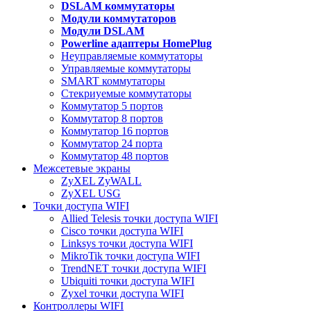
DSLAM коммутаторы
Модули коммутаторов
Модули DSLAM
Powerline адаптеры HomePlug
Неуправляемые коммутаторы
Управляемые коммутаторы
SMART коммутаторы
Стекриуемые коммутаторы
Коммутатор 5 портов
Коммутатор 8 портов
Коммутатор 16 портов
Коммутатор 24 порта
Коммутатор 48 портов
Межсетевые экраны
ZyXEL ZyWALL
ZyXEL USG
Точки доступа WIFI
Allied Telesis точки доступа WIFI
Cisco точки доступа WIFI
Linksys точки доступа WIFI
MikroTik точки доступа WIFI
TrendNET точки доступа WIFI
Ubiquiti точки доступа WIFI
Zyxel точки доступа WIFI
Контроллеры WIFI