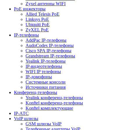
Zyxel антенны WIFI
PoE инжекторы
Allied Telesis PoE
Linksys PoE
Ubiquiti PoE
ZyXEL PoE
IP-телефоны
AddPac IP-телефоны
AudoCodes IP-телефоны
Cisco SPA IP-телефоны
Grandstream IP-телефоны
Yealink IP-телефоны
IP-видеотелефоны
WIFI IP телефоны
IP-домофоны
Системные консоли
Источники питания
Конференц-телефоны
Yealink конференц-телефоны
Konftel конференц-телефоны
Konftel комплектующие
IP-АТС
VoIP шлюзы
GSM шлюзы VoIP
Телефонные адаптеры VoIP