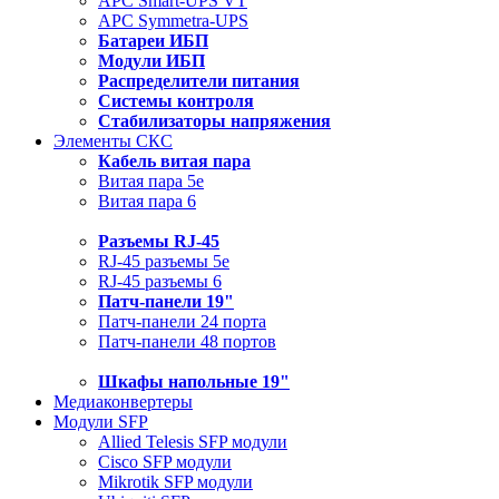
APC Smart-UPS VT
APC Symmetra-UPS
Батареи ИБП
Модули ИБП
Распределители питания
Системы контроля
Стабилизаторы напряжения
Элементы СКС
Кабель витая пара
Витая пара 5e
Витая пара 6
Разъемы RJ-45
RJ-45 разъемы 5e
RJ-45 разъемы 6
Патч-панели 19"
Патч-панели 24 порта
Патч-панели 48 портов
Шкафы напольные 19"
Медиаконвертеры
Модули SFP
Allied Telesis SFP модули
Cisco SFP модули
Mikrotik SFP модули