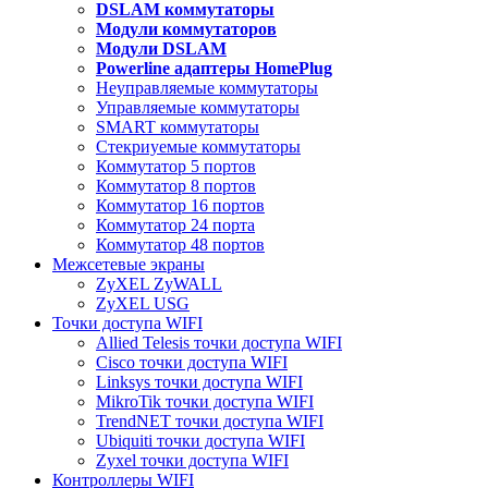
DSLAM коммутаторы
Модули коммутаторов
Модули DSLAM
Powerline адаптеры HomePlug
Неуправляемые коммутаторы
Управляемые коммутаторы
SMART коммутаторы
Стекриуемые коммутаторы
Коммутатор 5 портов
Коммутатор 8 портов
Коммутатор 16 портов
Коммутатор 24 порта
Коммутатор 48 портов
Межсетевые экраны
ZyXEL ZyWALL
ZyXEL USG
Точки доступа WIFI
Allied Telesis точки доступа WIFI
Cisco точки доступа WIFI
Linksys точки доступа WIFI
MikroTik точки доступа WIFI
TrendNET точки доступа WIFI
Ubiquiti точки доступа WIFI
Zyxel точки доступа WIFI
Контроллеры WIFI