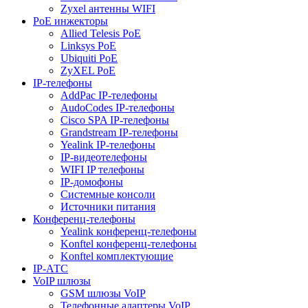
Zyxel антенны WIFI
PoE инжекторы
Allied Telesis PoE
Linksys PoE
Ubiquiti PoE
ZyXEL PoE
IP-телефоны
AddPac IP-телефоны
AudoCodes IP-телефоны
Cisco SPA IP-телефоны
Grandstream IP-телефоны
Yealink IP-телефоны
IP-видеотелефоны
WIFI IP телефоны
IP-домофоны
Системные консоли
Источники питания
Конференц-телефоны
Yealink конференц-телефоны
Konftel конференц-телефоны
Konftel комплектующие
IP-АТС
VoIP шлюзы
GSM шлюзы VoIP
Телефонные адаптеры VoIP