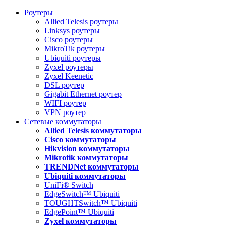
Роутеры
Allied Telesis роутеры
Linksys роутеры
Cisco роутеры
MikroTik роутеры
Ubiquiti роутеры
Zyxel роутеры
Zyxel Keenetic
DSL роутер
Gigabit Ethernet роутер
WIFI роутер
VPN роутер
Сетевые коммутаторы
Allied Telesis коммутаторы
Cisco коммутаторы
Hikvision коммутаторы
Mikrotik коммутаторы
TRENDNet коммутаторы
Ubiquiti коммутаторы
UniFi® Switch
EdgeSwitch™ Ubiquiti
TOUGHTSwitch™ Ubiquiti
EdgePoint™ Ubiquiti
Zyxel коммутаторы