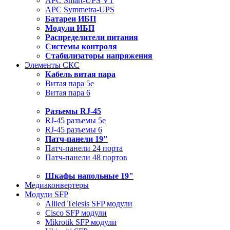
APC Smart-UPS VT
APC Symmetra-UPS
Батареи ИБП
Модули ИБП
Распределители питания
Системы контроля
Стабилизаторы напряжения
Элементы СКС
Кабель витая пара
Витая пара 5e
Витая пара 6
Разъемы RJ-45
RJ-45 разъемы 5e
RJ-45 разъемы 6
Патч-панели 19"
Патч-панели 24 порта
Патч-панели 48 портов
Шкафы напольные 19"
Медиаконвертеры
Модули SFP
Allied Telesis SFP модули
Cisco SFP модули
Mikrotik SFP модули