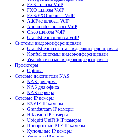
FXS шлюзы VoIP
FXO шлюзы VoIP
FXS/FXO шлюзы VoIP
AddPac шлюзы VoIP
Audiocodes шлюзы VoIP
Cisco шлюзы VoIP
Grandstream шлюзы VoIP
Системы видеоконференцсвязи
Grandstream системы видеоконференцсвязи
Konftel системы видеоконференцсвязи
Yealink системы видеоконференцсвязи
Проекторы
Optoma
Сетевые накопители NAS
NAS для дома
NAS для офиса
NAS сервера
Сетевые IP камеры
EZVIZ IP камеры
Grandstream IP камеры
Hikvision IP камеры
Ubiquiti UniFi® IP камеры
Поворотные PTZ IP камеры
Купольные IP камеры
Уличные IP камеры