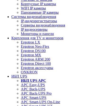
Корпусные IP камеры
WIFI IP камеры
Панорамные IP камеры
Системы видеонаблюдения
IP-видеорегистраторы
Серверы видеонаблюдения
IP видеосерверы
Мониторы и панели
Крепления для TV и мониторов
Ergotron LX
Ergotron Neo-Flex
Ergotron DS100
Ergotron MX
Ergotron ARM 200
Ergotron Direct 100
Ergotron аксессуары
ONKRON
ИБП UPS
ИБП UPS APC
APC Easy-UPS
APC Back-UPS
APC Back-UPS Pro
APC Smart-UPS
APC Smart-UPS On-Line