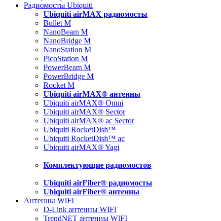
Радиомосты Ubiquiti
Ubiquiti airMAX радиомосты
Bullet M
NanoBeam M
NanoBridge M
NanoStation M
PicoStation M
PowerBeam M
PowerBridge M
Rocket M
Ubiquiti airMAX® антенны
Ubiquiti airMAX® Omni
Ubiquiti airMAX® Sector
Ubiquiti airMAX® ac Sector
Ubiquiti RocketDish™
Ubiquiti RocketDish™ ac
Ubiquiti airMAX® Yagi
Комплектующие радиомостов
Ubiquiti airFiber® радиомосты
Ubiquiti airFiber® антенны
Антенны WIFI
D-Link антенны WIFI
TrendNET антенны WIFI